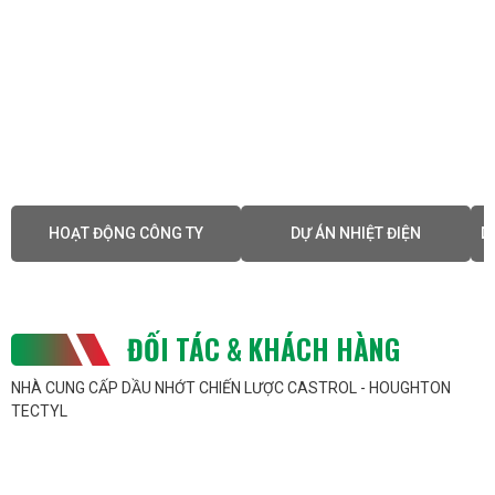
HOẠT ĐỘNG CÔNG TY
DỰ ÁN NHIỆT ĐIỆN
D
ĐỐI TÁC & KHÁCH HÀNG
NHÀ CUNG CẤP DẦU NHỚT CHIẾN LƯỢC CASTROL - HOUGHTON
TECTYL