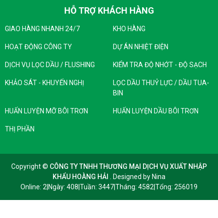
HỖ TRỢ KHÁCH HÀNG
GIAO HÀNG NHANH 24/7
KHO HÀNG
HOẠT ĐỘNG CÔNG TY
DỰ ÁN NHIỆT ĐIỆN
DỊCH VỤ LỌC DẦU / FLUSHING
KIỂM TRA ĐỘ NHỚT - ĐỘ SẠCH
KHẢO SÁT - KHUYẾN NGHỊ
LỌC DẦU THUỶ LỰC / DẦU TUA-
BIN
HUẤN LUYỆN MỠ BÔI TRƠN
HUẤN LUYỆN DẦU BÔI TRƠN
THỊ PHẦN
Copyright ©
CÔNG TY TNHH THƯƠNG MẠI DỊCH VỤ XUẤT NHẬP
KHẨU HOÀNG HẢI
. Designed by
Nina
Online: 2
|
Ngày: 408
|
Tuần: 3447
|
Tháng: 4582
|
Tổng: 256019