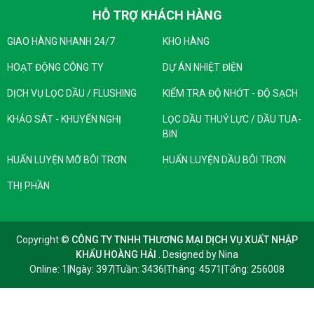
HỖ TRỢ KHÁCH HÀNG
GIAO HÀNG NHANH 24/7
KHO HÀNG
HOẠT ĐỘNG CÔNG TY
DỰ ÁN NHIỆT ĐIỆN
DỊCH VỤ LỌC DẦU / FLUSHING
KIỂM TRA ĐỘ NHỚT - ĐỘ SẠCH
KHẢO SÁT - KHUYẾN NGHỊ
LỌC DẦU THUỶ LỰC / DẦU TUA-
BIN
HUẤN LUYỆN MỠ BÔI TRƠN
HUẤN LUYỆN DẦU BÔI TRƠN
THỊ PHẦN
Copyright ©
CÔNG TY TNHH THƯƠNG MẠI DỊCH VỤ XUẤT NHẬP
KHẨU HOÀNG HẢI
. Designed by
Nina
Online: 1
|
Ngày: 397
|
Tuần: 3436
|
Tháng: 4571
|
Tổng: 256008