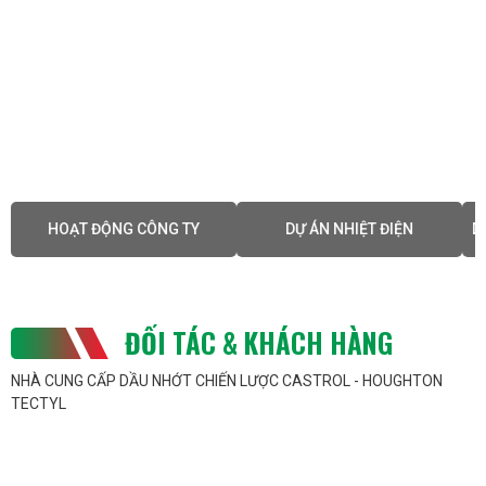
HOẠT ĐỘNG CÔNG TY
DỰ ÁN NHIỆT ĐIỆN
D
ĐỐI TÁC & KHÁCH HÀNG
NHÀ CUNG CẤP DẦU NHỚT CHIẾN LƯỢC CASTROL - HOUGHTON
TECTYL