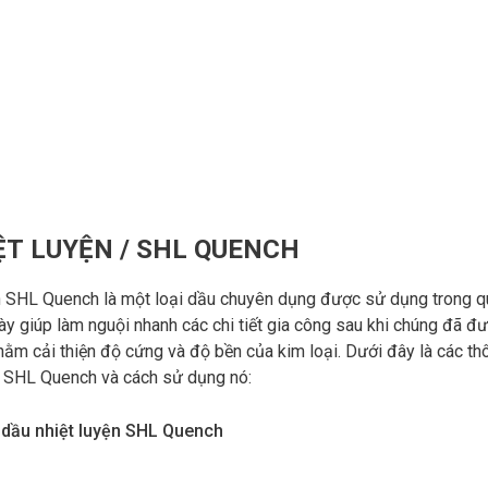
ỆT LUYỆN / SHL QUENCH
n SHL Quench là một loại dầu chuyên dụng được sử dụng trong quá
này giúp làm nguội nhanh các chi tiết gia công sau khi chúng đã 
hằm cải thiện độ cứng và độ bền của kim loại. Dưới đây là các thôn
n SHL Quench và cách sử dụng nó:
dầu nhiệt luyện SHL Quench
àm nguội nhanh
: