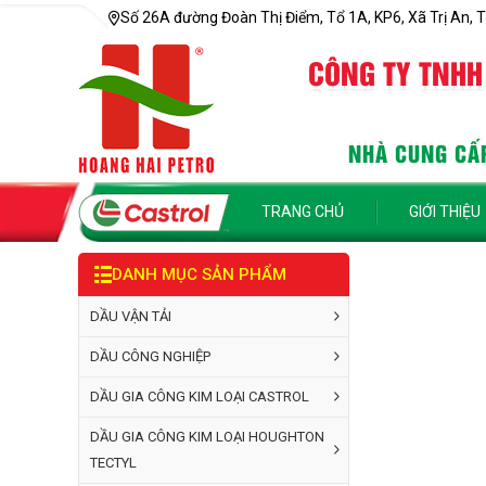
Số 26A đường Đoàn Thị Điểm, Tổ 1A, KP6, Xã Trị An, T
CÔNG TY TNHH
NHÀ CUNG CẤP
TRANG CHỦ
GIỚI THIỆU
DANH MỤC SẢN PHẨM
DẦU VẬN TẢI
DẦU CÔNG NGHIỆP
DẦU GIA CÔNG KIM LOẠI CASTROL
DẦU GIA CÔNG KIM LOẠI HOUGHTON
TECTYL