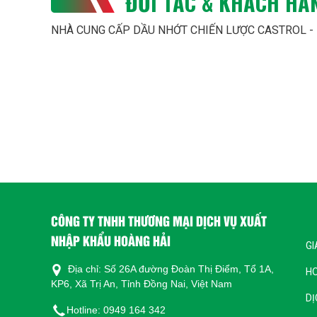
ĐỐI TÁC & KHÁCH HÀ
NHÀ CUNG CẤP DẦU NHỚT CHIẾN LƯỢC CASTROL -
Kết luận
Sử dụng dầu nh
chi tiết gia cô
sử dụng và bảo 
Nếu bạn cần th
Vui lòng liên h
CÔNG TY TNH
Địa chỉ: Số 26
CÔNG TY TNHH THƯƠNG MẠI DỊCH VỤ XUẤT
Việt Nam
NHẬP KHẨU HOÀNG HẢI
GI
Email: hoangh
Địa chỉ: Số 26A đường Đoàn Thị Điểm, Tổ 1A,
H
Website: https
KP6, Xã Trị An, Tỉnh Đồng Nai, Việt Nam
DỊ
Hotline: 0949
Hotline: 0949 164 342