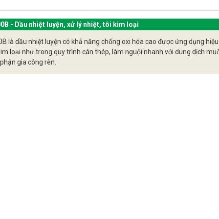
HL Quench có tốc độ làm nguội cao, giúp tạo ra các cấu trúc v
 kim loại, từ đó cải thiện độ cứng và độ bền của vật liệu.
- Dầu nhiệt luyện, xử lý nhiệt, tôi kim loại
h nhiệt cao
:
 là dầu nhiệt luyện có khả năng chống oxi hóa cao được ứng dụng hiệu
 kim loại như trong quy trình cán thép, làm nguội nhanh với dung dịch muối
ày có khả năng chịu được nhiệt độ cao mà không bị phân hủy, duy 
 phận gia công rèn.
 qua nhiều chu kỳ nhiệt luyện.
 chống oxi hóa
:
HL Quench chứa các phụ gia chống oxi hóa, giúp ngăn ngừa quá t
o dài tuổi thọ của dầu.
u sự hình thành cặn bẩn
:
ày được thiết kế để giảm thiểu sự hình thành cặn bẩn trên bề mặt c
ống, giữ cho quá trình làm nguội hiệu quả và sạch sẽ.
tương thích với kim loại
:
HL Quench được tối ưu hóa để tương thích với nhiều loại kim loạ
làm nguội tối ưu mà không gây hại cho chi tiết gia công.
dầu nhiệt luyện SHL Quench