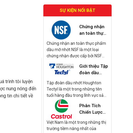
SỰ KIỆN NỔI BẬT
Chứng nhận
an toàn thực
phẩm dầu mỡ
Chứng nhận an toàn thực phẩm
nhớt NSF là
dầu mỡ nhớt NSF là một loại
gì?
chứng nhận được cấp bởi NSF
International, tập trung vào các
Giới thiệu Tập
sản phẩm dầu mỡ và nhớt được
đoàn dầu
sử dụng trong quá trình sản xuất
nhớt
và chế biến thực phẩm. Những
 trình tôi luyện
Tập đoàn dầu nhớt Houghton
Houghton
sản phẩm này bao gồm dầu bôi
được nung nóng đến
Tectyl là một trong những tên
Tectyl
trơn, mỡ bôi trơn, và các loại nhớt
g tin chi tiết về
tuổi hàng đầu trong lĩnh vực sản
khác được sử dụng trong các
xuất dầu gia công kim loại và
Phân Tích
thiết bị và máy móc có khả năng
cung cấp các sản phẩm dầu nhớt
tiếp xúc với thực phẩm.
Chiến Lược
và chất bảo vệ bề mặt. Dưới đây
Kinh Doanh
là một số thông tin chi tiết về tập
Việt Nam là một trong những thị
Dầu Nhớt
đoàn này:
trường tiềm năng nhất của
Castrol 2024