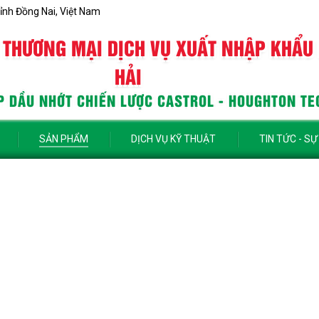
ỉnh Đồng Nai, Việt Nam
 THƯƠNG MẠI DỊCH VỤ XUẤT NHẬP KHẨU
HẢI
 DẦU NHỚT CHIẾN LƯỢC CASTROL - HOUGHTON TE
SẢN PHẨM
DỊCH VỤ KỸ THUẬT
TIN TỨC - SỰ