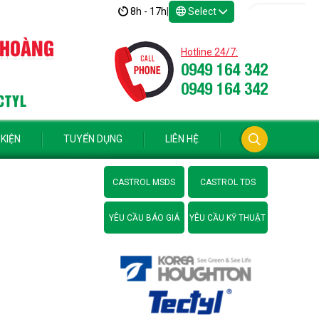
8h - 17h
|
Select
 HOÀNG
Hotline 24/7:
0949 164 342
0949 164 342
CTYL
 KIỆN
TUYỂN DỤNG
LIÊN HỆ
CASTROL MSDS
CASTROL TDS
YÊU CẦU BÁO GIÁ
YÊU CẦU KỸ THUẬT