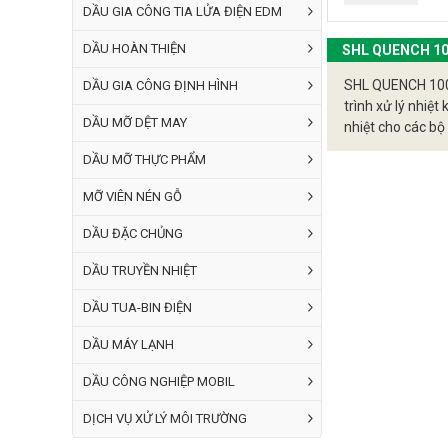
DẦU GIA CÔNG TIA LỬA ĐIỆN EDM
Dầu S
trong
DẦU HOÀN THIỆN
SHL QUENCH 100B 
Độ ổn địn
SHL QUENCH 100B
DẦU GIA CÔNG ĐỊNH HÌNH
trình xử lý nhiệt
Dầu n
DẦU MỠ DỆT MAY
nhiệt cho các bộ
nguội
Khả năng
DẦU MỠ THỰC PHẨM
Dầu S
MỠ VIÊN NÉN GỖ
và ké
DẦU ĐẶC CHỦNG
Giảm thiể
DẦU TRUYỀN NHIỆT
Dầu n
hệ th
DẦU TUA-BIN ĐIỆN
Khả năng 
DẦU MÁY LẠNH
Dầu S
DẦU CÔNG NGHIỆP MOBIL
suất 
DỊCH VỤ XỬ LÝ MÔI TRƯỜNG
Ứng dụng của 