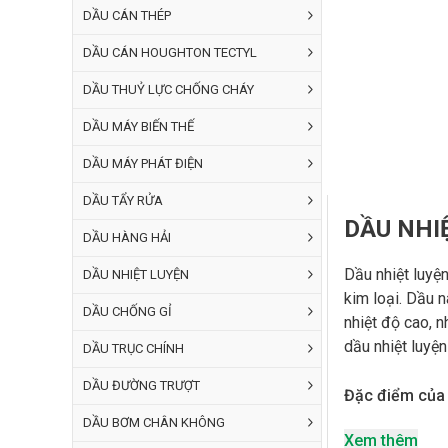
DẦU CÁN THÉP
DẦU CÁN HOUGHTON TECTYL
DẦU THUỶ LỰC CHỐNG CHÁY
DẦU MÁY BIẾN THẾ
DẦU MÁY PHÁT ĐIỆN
DẦU TẨY RỬA
DẦU NHI
DẦU HÀNG HẢI
Dầu nhiệt luyệ
DẦU NHIỆT LUYỆN
kim loại. Dầu 
DẦU CHỐNG GỈ
nhiệt độ cao, n
dầu nhiệt luyệ
DẦU TRỤC CHÍNH
DẦU ĐƯỜNG TRƯỢT
Đặc điểm của 
DẦU BƠM CHÂN KHÔNG
Tốc độ l
Xem thêm