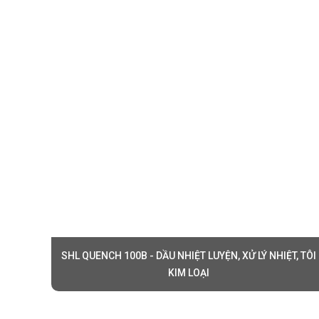
Tôi luyện
Sử dụ
Nhiệt luy
Ứng d
mong
Xử lý nhi
Sử dụ
làm vi
Cách sử dụng 
Chuẩn bị t
Đảm b
chất.
SHL QUENCH 100B - DẦU NHIỆT LUYỆN, XỬ LÝ NHIỆT, TÔI
Kiểm tra 
KIM LOẠI
Đảm b
độ dầ