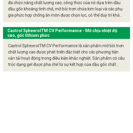
suất và độ bền của thiết bị trong các ngành công nghiệp.
đa chức năng chất lượng cao, công thức của nó dựa trên dầu
dầu gốc khoáng tinh chế, mỡ bôi trơn chứa kim loại và các phụ
gia phức hợp chống ăn mòn được chọn lọc, có thể duy trì khả
năng rất tốt trong điều kiện có nước, sức cản. Dòng mỡ cho các
ứng dụng chịu tải nặng và nhiệt độ cao. Molub-Alloy 860 ES
Castrol SpheerolTM CV Performance - Mỡ chịu nhiệt độ
cung cấp bôi trơn dầu bảo vệ thích hợp cho thiết bị hoạt động ở
cao, gốc lithium phức
tốc độ chậm đến trung bình, tải nặng và nhiệt độ cao trong thời
Castrol SpheerolTM CV Performance là sản phẩm mỡ bôi trơn
gian dài.
chất lượng cao được phát triển đặc biệt cho các phương tiện
vận tải hoạt động trong điều kiện khắc nghiệt. Sản phẩm có cấu
trúc dạng gel được pha chế từ sự kết hợp của dầu gốc chất
lượng cao, chất làm đặc lithium phức đặc biệt và hệ phụ gia tính
năng cao