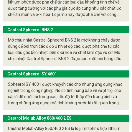
Giảm ma sát và mài mòn
: Giúp kéo dài tuổi thọ của
lithium phức được pha chế từ các loại dầu khoáng tinh chế và
các thiết bị và máy móc.
được tăng cường với các phụ gia cực áp cũng như các chất ức
chế ăn mòn và ô-xi hóa. Loại mỡ này được pha chế với công
Chống rỉ sét và oxy hóa
: Bảo vệ bề mặt kim loại
thức phụ gia tạo thành màng bôi trơn bền vững trong các điều
khỏi ăn mòn và hư hỏng do oxy hóa.
kiện tải trọng trung bình đến tải trọng cao.
Độ ổn định cơ học và hóa học cao
: Giữ được tính
Castrol Spheerol BNS 2
năng bôi trơn ổn định trong môi trường khắc nghiệt.
Mỡ chịu nhiệt Castrol Spheerol BNS 2 là mỡ không chảy được
dùng để bôi trơn các ổ đỡ ở nhiệt độ cao, được pha chế từ các
Cách lựa chọn mỡ chịu nhiệt
loại dầu gốc bền nhiệt, bền ô-xi hóa và chất làm đặc vô cơ. Mỡ
Nhiệt độ hoạt động
: Chọn mỡ có khả năng hoạt
chịu nhiệt Castrol Spheerol BNS 2 được sản xuất bởi hãng dầu
mỡ nhờn Castrol nhà sản xuất mỡ chịu nhiệt hàng đầu thế giới.
động ở nhiệt độ cao nhất mà thiết bị sẽ phải chịu.
Tương thích với vật liệu
: Đảm bảo mỡ không gây
Castrol Spheerol SY 4601
hại cho các vật liệu mà nó tiếp xúc.
Spheerol SY 4601 được khuyến cáo cho những ứng dụng khắc
Độ nhớt phù hợp
: Chọn mỡ có độ nhớt phù hợp với
nghiệt trong công nghiệp. Nó có tính năng bảo vệ vượt trội cho
tốc độ và tải trọng của thiết bị.
các ổ đỡ dưới tải trọng cao, tốc độ từ thấp đến trung bình và
Khả năng chống nước và hóa chất
: Đối với các
trong những ứng dụng mà tính kháng nước là rất quan trọng.
môi trường làm việc có nước hoặc hóa chất.
Spheerol SY 4601 được khuyến nghị dung trong các nhà máy
thép và nhà máy giấy. Phạm vi nhiệt độ làm việc từ -40oC đến
Castrol Molub Alloy 860/460 2 ES
Sử dụng mỡ chịu nhiệt đúng cách và chọn loại phù hợp
180oC.
với ứng dụng cụ thể là rất quan trọng để đảm bảo hiệu
Castrol Molub-Alloy 860/460 2 ES là loại mỡ phức hợp lithium