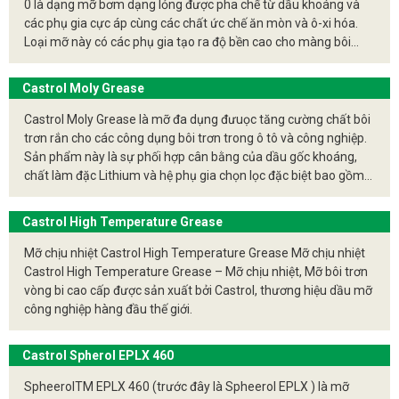
0 là dạng mỡ bơm dạng lỏng được pha chế từ dầu khoáng và
bay hơi thấp.
các phụ gia cực áp cùng các chất ức chế ăn mòn và ô-xi hóa.
Phụ gia
: Các chất phụ gia chống oxy hóa, chống mài
Loại mỡ này có các phụ gia tạo ra độ bền cao cho màng bôi
mòn, chống rỉ sét, và cải thiện độ dính.
trơn trong các điều kiện tải trọng trung bình và cao. Mỡ bôi trơn
Spheerol EPL 1 được sản xuất bởi hãng dầu nhớt Castrol nhà
Castrol Moly Grease
Ứng dụng của mỡ chịu nhiệt trong ngành công nghiệp
sản xuất dầu nhớt và mỡ bôi trơn hàng đầu thế giới.
Castrol Moly Grease là mỡ đa dụng đưuọc tăng cường chất bôi
Ngành ô tô
: Sử dụng trong ổ bi bánh xe, hệ thống
trơn rắn cho các công dụng bôi trơn trong ô tô và công nghiệp.
phanh, và các bộ phận chịu nhiệt khác.
Sản phẩm này là sự phối hợp cân bằng của dầu gốc khoáng,
Ngành sản xuất
: Bôi trơn các ổ bi, bánh răng, và các
chất làm đặc Lithium và hệ phụ gia chọn lọc đặc biệt bao gồm
thiết bị hoạt động ở nhiệt độ cao như lò nung, máy
các chất chống mài mòn và cực áp, chống ô-xi hóa và ức chế
ép nhựa.
ăn mòn. Sự phối hợp với chất bôi trơn rắn Molybđen
Castrol High Temperature Grease
Ngành thép
: Bôi trơn các bộ phận của lò luyện thép,
ddisunphits làm tăng cường tính năng chịu tải đồng thời làm
các máy cán thép.
giảm ma sát, đặc biệt đối với những chi tiết máy có chuyển
Mỡ chịu nhiệt Castrol High Temperature Grease Mỡ chịu nhiệt
động tới –lui hoặc chuyển động trượt.
Ngành hóa chất
: Sử dụng trong các máy móc vận
Castrol High Temperature Grease – Mỡ chịu nhiệt, Mỡ bôi trơn
vòng bi cao cấp được sản xuất bởi Castrol, thương hiệu dầu mỡ
hành trong môi trường hóa chất và nhiệt độ cao.
công nghiệp hàng đầu thế giới.
Lợi ích của việc sử dụng mỡ chịu nhiệt
Castrol Spherol EPLX 460
Khả năng chịu nhiệt tốt
: Hoạt động hiệu quả ở
nhiệt độ cao mà không bị chảy lỏng hoặc phân hủy.
SpheerolTM EPLX 460 (trước đây là Spheerol EPLX ) là mỡ