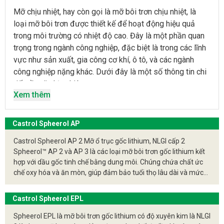
Mỡ chịu nhiệt, hay còn gọi là mỡ bôi trơn chịu nhiệt, là
loại mỡ bôi trơn được thiết kế để hoạt động hiệu quả
trong môi trường có nhiệt độ cao. Đây là một phần quan
trọng trong ngành công nghiệp, đặc biệt là trong các lĩnh
vực như sản xuất, gia công cơ khí, ô tô, và các ngành
công nghiệp nặng khác. Dưới đây là một số thông tin chi
tiết về mỡ chịu nhiệt:
Xem thêm
Thành phần của mỡ chịu nhiệt
Chất làm đặc
: Làm tăng độ nhớt và giúp mỡ giữ lại
Castrol Spheerol AP
trên bề mặt các bộ phận máy móc.
Castrol Spheerol AP 2 Mỡ ổ trục gốc lithium, NLGI cấp 2
Các chất làm đặc phổ biến bao gồm xà phòng
Spheerol™ AP 2 và AP 3 là các loại mỡ bôi trơn gốc lithium kết
kim loại (như lithium, calcium), polyurea, và
hợp với dầu gốc tinh chế bằng dung môi. Chúng chứa chất ức
silicat.
chế oxy hóa và ăn mòn, giúp đảm bảo tuổi thọ lâu dài và mức
Dầu gốc
: Là thành phần chính của mỡ, thường là dầu
độ bảo vệ cao cho bề mặt kim loại. Các loại mỡ có khả năng
khoáng hoặc dầu tổng hợp.
chịu nước.
Castrol Spheerol EPL
Dầu tổng hợp thường được sử dụng cho mỡ
Spheerol EPL là mỡ bôi trơn gốc lithium có độ xuyên kim là NLGI
chịu nhiệt cao do khả năng chống oxy hóa và