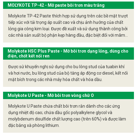
dụng cụ chính xác và máy móc trong ngành thực phẩm và đồ
MOLYKOTE TP-42 - Mỡ paste bôi trơn màu trắng
uống, cũng như trong máy móc chế biến dệt và nhựa.
Molykote TP-42 Paste thích hợp sử dụng trên các bề mặt trượt
tiếp xúc với tải trọng áp suất cao và chịu ảnh hưởng của chất
lỏng gia công kim loại. Được đề xuất và sử dụng thành công bởi
các nhà sản xuất bộ phận kẹp hàng đầu, đặc biệt đối với mâm
cặp trên máy gia công kim loại
Molykote HSC Plus Paste - Mỡ bôi trơn dạng lỏng, dùng cho
điện, chốt kết nối ren
Được sử khuyến nghị sử dụng cho bu lông stud của tuabin khí
và hơi nước, bu lông stud của bộ tăng áp động cơ diesel, kết nối
mặt bích trong các nhà máy hóa chất và hóa dầu.
Molykote U Paste - Mỡ bôi trơn vòng chữ O
Molykote U Paste chứa chất bôi trơn rắn dành cho các ứng
dụng nhiệt độ cao; chứa dầu gốc polyalkylene glycol và
molybdenum disulfide chất lượng cao (trên 60%) và được làm
đặc bằng xà phòng lithium.