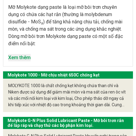
Mỡ Molykote dạng paste là loại mỡ bôi trơn chuyên
dụng có chứa các hạt rắn (thường là molybdenum
disulfide - MoS₂) để tăng khả năng chịu tải, chống mài
mòn, và chống ma sát trong các ứng dụng khắc nghiệt.
Dòng mỡ bôi trơn Molykote dạng paste có một số đặc
điểm nổi bật:
Khả năng chịu tải cao
: Nhờ vào sự có mặt của các
Xem thêm
hạt rắn như MoS₂, giúp giảm thiểu ma sát và mài
mòn dưới điều kiện tải trọng nặng.
Molykote 1000 - Mỡ chịu nhiệt 650C chống kẹt
Khả năng chịu nhiệt
: Một số sản phẩm Molykote
có khả năng hoạt động ở nhiệt độ rất cao hoặc rất
MOLYKOTE 1000 là chất chống kẹt không chứa than chì và
thấp, tùy thuộc vào công thức cụ thể.
Niken được sử dụng để giảm mài mòn và ma sát của ren ôc vít
và các mối nối kim loại với kim loại, Cho phép tháo dỡ ngay cả
Ứng dụng đa dạng
: Sản phẩm có thể được dùng
khi tiếp xúc với nhiệt độ cao trong khoảng thời gian dài. Cung
cho nhiều loại máy móc trong công nghiệp, từ cơ khí,
cấp khả năng bảo vệ chống ăn mòn tốt, tải trọng cao trên một
ô tô, tới ngành chế tạo thép và xi măng.
phạm vi nhiệt độ cực rộng.
Molykote G-N Plus Solid Lubricant Paste - Mỡ bôi trơn rắn
Chống ăn mòn
: Mỡ Molykote cũng thường được sử
để lắp ráp và chạy thử các bộ phận kim loại.
dụng để bảo vệ bề mặt kim loại khỏi gỉ sét và oxi
hóa.