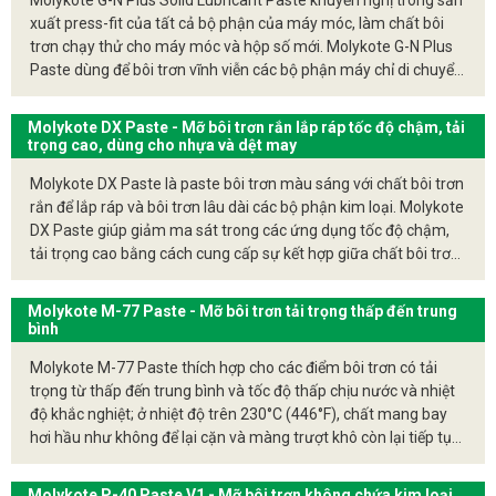
Molykote G-N Plus Solid Lubricant Paste khuyến nghị trong sản
xuất press-fit của tất cả bộ phận của máy móc, làm chất bôi
Một số dòng phổ biến của Molykote dạng paste bao
trơn chạy thử cho máy móc và hộp số mới. Molykote G-N Plus
gồm:
Paste dùng để bôi trơn vĩnh viễn các bộ phận máy chỉ di chuyển
rất ít hoặc ít và cũng dùng để khoan, cưa và cắt ren. Được sử
Molykote G-N Plus Paste
: Chịu tải nặng, chịu nhiệt
dụng thành công để bôi trơn trục chính có ren, trục xoay, bánh
Molykote DX Paste - Mỡ bôi trơn rắn lắp ráp tốc độ chậm, tải
răng, bánh răng sâu và truyền động, ốc vít, van, máy bơm và
tốt.
trọng cao, dùng cho nhựa và dệt may
dẫn hướng máy công cụ cũng như để siết chặt và lắp vòng bi
Molykote D Paste
: Giảm ma sát cho các chi tiết di
Molykote DX Paste là paste bôi trơn màu sáng với chất bôi trơn
lăn, vòng đệm, bánh xe, mặt bích và bu lông.
động.
rắn để lắp ráp và bôi trơn lâu dài các bộ phận kim loại. Molykote
Molykote P-37 Paste
: Được sử dụng trong môi
DX Paste giúp giảm ma sát trong các ứng dụng tốc độ chậm,
trường chịu nhiệt độ rất cao.
tải trọng cao bằng cách cung cấp sự kết hợp giữa chất bôi trơn
rắn màu trắng với dầu khoáng và vận chuyển chúng đến điểm
Mỡ Molykote dạng paste thường được dùng trong các
bôi trơn cần thiết. Các bề mặt trượt và tiếp xúc ma sát tiếp xúc
Molykote M-77 Paste - Mỡ bôi trơn tải trọng thấp đến trung
ứng dụng yêu cầu bôi trơn khô hoặc cần độ chính xác
với tải trọng nặng, cần bôi trơn “sạch”, đặc biệt là ở tốc độ thấp
bình
cao như trong bulông, răng bánh răng, bạc đạn, hoặc các
đến trung bình. Có thể sử dụng trên nhiều tiếp xúc ma sát của
Molykote M-77 Paste thích hợp cho các điểm bôi trơn có tải
chi tiết chịu mài mòn nặng.
thiết bị điện và gia dụng, máy móc đóng gói và văn phòng, dụng
trọng từ thấp đến trung bình và tốc độ thấp chịu nước và nhiệt
cụ chính xác, cũng như trong máy móc chế biến nhựa và dệt
độ khắc nghiệt; ở nhiệt độ trên 230°C (446°F), chất mang bay
may.
hơi hầu như không để lại cặn và màng trượt khô còn lại tiếp tục
bôi trơn lên đến +400°C (+662°F). Moltkote M-77 Paste còn
được dùng để để bôi trơn các bộ phận bao gồm các vật liệu
Molykote P-40 Paste V1 - Mỡ bôi trơn không chứa kim loại