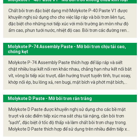
không chịu được dầu khoáng. Được sử dụng thành công trên
các kết hợp kim loại/kim loại có bề mặt ma sát và tiếp xúc, các
Chất bôi trơn đặc biệt dạng mỡ Molykote P-40 Paste V1 được
tấm neo phanh và pít-tông phanh của phanh đĩa.
khuyến nghị sử dụng cho cho việc lắp ráp và bôi trơn liên tục,
đặc biệt cho những nơi tiếp xúc với môi trường ăn mòn như độ
ẩm cao, phun tưới nước, nhiệt độ cao. Bôi trơn các đường ren
lắp ráp, chốt trục bánh xe, ổ đỡ bi khi lắp ráp, Bôi trơn liên tục
các bộ phận bánh cam, vòng bi trơn, cần phanh, vít dẫn hướng,
Molykote P-74 Assembly Paste - Mỡ bôi trơn chịu tải cao,
trục xe ô tô, trục cam và ổ bi., Bánh răng hở, Các máy móc
chống kẹt
dùng trong hàng hải
Molykote P-74 Assembly Paste thích hợp để lắp ráp và siết
chặt nhiều loại kết nối ren khác nhau, chẳng hạn như kết nối bắt
vít, vòng bi tiếp xúc trượt, dẫn hướng trượt tuyến tính, trục xoay,
khớp nối ép, bu lông xả, ren bugi, mặt bích và phớt mặt bích,
bản lề cửa và cơ cấu phanh.
Molykote D Paste - Mỡ bôi trơn rắn trắng
Molykote D Paste được khuyến nghị sử dụng cho các bề mặt
trượt và các điểm tiếp xúc ma sát chịu tải nặng, cần bôi trơn
“sạch”, đặc biệt ở tốc độ thấp và làm chất bôi trơn chạy trong.
Molykote D Paste thích hợp để sử dụng trên nhiều điểm tiếp xúc
ma sát; thiết bị điện và gia dụng, máy đóng gói và văn phòng,