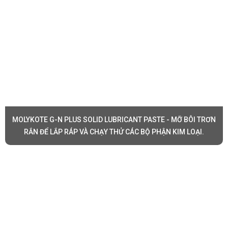
MOLYKOTE G-N PLUS SOLID LUBRICANT PASTE - MỠ BÔI TRƠN
RẮN ĐỂ LẮP RÁP VÀ CHẠY THỬ CÁC BỘ PHẬN KIM LOẠI.