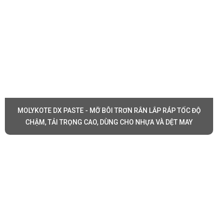
MOLYKOTE DX PASTE - MỠ BÔI TRƠN RẮN LẮP RÁP TỐC ĐỘ
CHẬM, TẢI TRỌNG CAO, DÙNG CHO NHỰA VÀ DỆT MAY