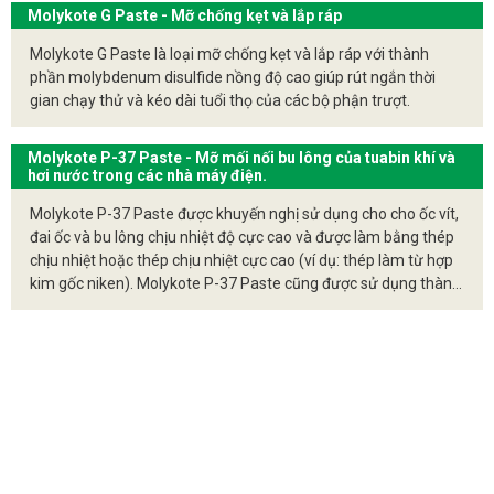
Molykote G Paste - Mỡ chống kẹt và lắp ráp
Molykote G Paste là loại mỡ chống kẹt và lắp ráp với thành
phần molybdenum disulfide nồng độ cao giúp rút ngắn thời
gian chạy thử và kéo dài tuổi thọ của các bộ phận trượt.
Molykote P-37 Paste - Mỡ mối nối bu lông của tuabin khí và
hơi nước trong các nhà máy điện.
Molykote P-37 Paste được khuyến nghị sử dụng cho cho ốc vít,
đai ốc và bu lông chịu nhiệt độ cực cao và được làm bằng thép
chịu nhiệt hoặc thép chịu nhiệt cực cao (ví dụ: thép làm từ hợp
kim gốc niken). Molykote P-37 Paste cũng được sử dụng thành
công cho các mối nối bu lông của tuabin khí và hơi nước trong
các nhà máy điện.