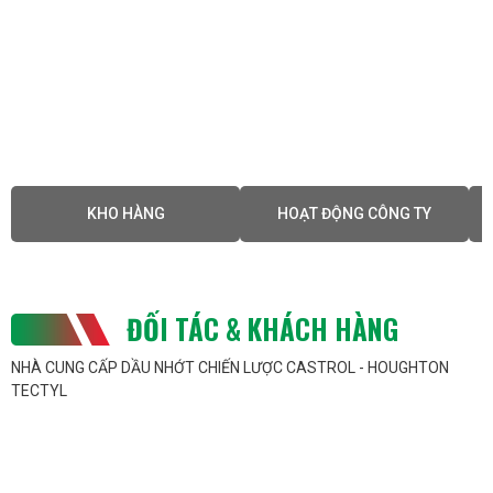
KHO HÀNG
HOẠT ĐỘNG CÔNG TY
ĐỐI TÁC & KHÁCH HÀNG
NHÀ CUNG CẤP DẦU NHỚT CHIẾN LƯỢC CASTROL - HOUGHTON
TECTYL
1.
Nguyên lý vận hành của lò hơi
Lò hơi (hay còn gọi là nồi hơi) là thiết bị chuyển đổi năng
lượng nhiệt thành hơi nước, sử dụng trong nhiều ngành