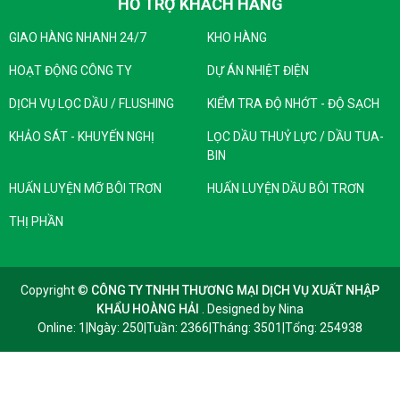
HỖ TRỢ KHÁCH HÀNG
GIAO HÀNG NHANH 24/7
KHO HÀNG
HOẠT ĐỘNG CÔNG TY
DỰ ÁN NHIỆT ĐIỆN
DỊCH VỤ LỌC DẦU / FLUSHING
KIỂM TRA ĐỘ NHỚT - ĐỘ SẠCH
KHẢO SÁT - KHUYẾN NGHỊ
LỌC DẦU THUỶ LỰC / DẦU TUA-
BIN
HUẤN LUYỆN MỠ BÔI TRƠN
HUẤN LUYỆN DẦU BÔI TRƠN
THỊ PHẦN
Copyright ©
CÔNG TY TNHH THƯƠNG MẠI DỊCH VỤ XUẤT NHẬP
KHẨU HOÀNG HẢI
. Designed by
Nina
Online: 1
|
Ngày: 250
|
Tuần: 2366
|
Tháng: 3501
|
Tổng: 254938