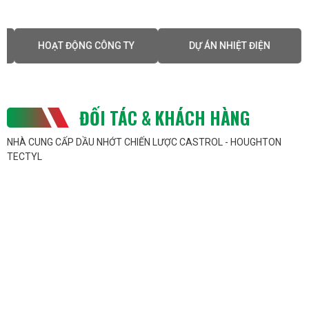
HOẠT ĐỘNG CÔNG TY
DỰ ÁN NHIỆT ĐIỆN
D
ĐỐI TÁC & KHÁCH HÀNG
NHÀ CUNG CẤP DẦU NHỚT CHIẾN LƯỢC CASTROL - HOUGHTON
TECTYL