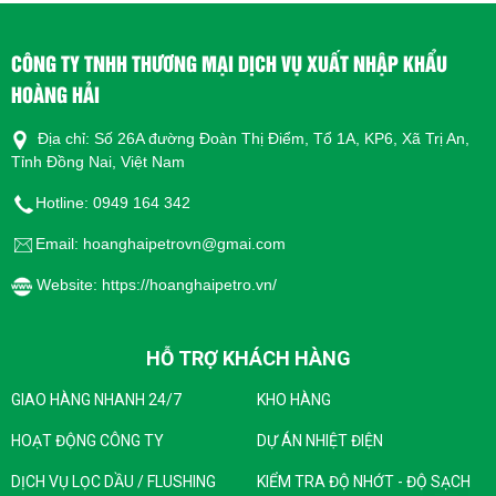
CÔNG TY TNHH THƯƠNG MẠI DỊCH VỤ XUẤT NHẬP KHẨU
HOÀNG HẢI
Địa chỉ: Số 26A đường Đoàn Thị Điểm, Tổ 1A, KP6, Xã Trị An,
Tỉnh Đồng Nai, Việt Nam
Hotline: 0949 164 342
Email: hoanghaipetrovn@gmai.com
Website: https://hoanghaipetro.vn/
HỖ TRỢ KHÁCH HÀNG
GIAO HÀNG NHANH 24/7
KHO HÀNG
HOẠT ĐỘNG CÔNG TY
DỰ ÁN NHIỆT ĐIỆN
DỊCH VỤ LỌC DẦU / FLUSHING
KIỂM TRA ĐỘ NHỚT - ĐỘ SẠCH