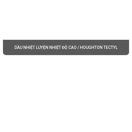
DẦU NHIỆT LUYỆN NHIỆT ĐỘ CAO / HOUGHTON TECTYL