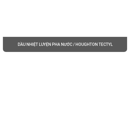
DẦU NHIỆT LUYỆN PHA NƯỚC / HOUGHTON TECTYL
Dầu nhiệt luyện, còn được gọi là dầu xử lý, nhiệt luyện
kim loại, là một loại dầu dùng trong quá trình nhiệt luyện
kim loại. Quá trình nhiệt luyện là quá trình nâng cao độ
cứng và tính đàn hồi của kim loại thông qua việc tăng