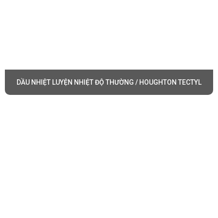
DẦU NHIỆT LUYỆN NHIỆT ĐỘ THƯỜNG / HOUGHTON TECTYL