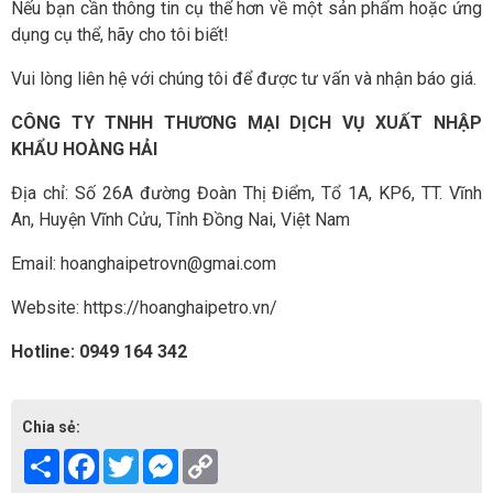
Nếu bạn cần thông tin cụ thể hơn về một sản phẩm hoặc ứng
dụng cụ thể, hãy cho tôi biết!
Vui lòng liên hệ với chúng tôi để được tư vấn và nhận báo giá.
CÔNG TY TNHH THƯƠNG MẠI DỊCH VỤ XUẤT NHẬP
KHẨU HOÀNG HẢI
Địa chỉ: Số 26A đường Đoàn Thị Điểm, Tổ 1A, KP6, TT. Vĩnh
An, Huyện Vĩnh Cửu, Tỉnh Đồng Nai, Việt Nam
Email: hoanghaipetrovn@gmai.com
Website: https://hoanghaipetro.vn/
Hotline: 0949 164 342
Chia sẻ:
Share
Facebook
Twitter
Messenger
Copy
Link