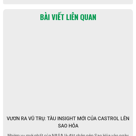
BÀI VIẾT LIÊN QUAN
VƯƠN RA VŨ TRỤ: TÀU INSIGHT MỚI CỦA CASTROL LÊN
SAO HỎA
Nhiệm vụ mới nhất của NASA là đặt chân nên Sao Hỏa vào ngày