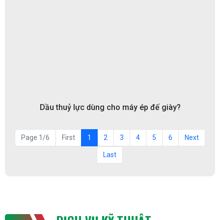
Dầu thuỷ lực dùng cho máy ép đế giày?
Page 1/6
First
1
2
3
4
5
6
Next
Last