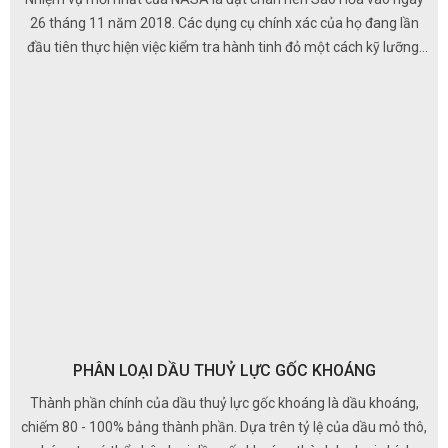
26 tháng 11 năm 2018. Các dụng cụ chính xác của họ đang lần
đầu tiên thực hiện việc kiểm tra hành tinh đỏ một cách kỹ lưỡng.
Để giữ cho tất cả các bộ phận công nghệ cao này hoạt động trơn
tru ngoài không gian, NASA một lần nữa tin tưởng lựa chọn dầu
bôi trơn chuyên dụng Castrol
PHÂN LOẠI DẦU THUỶ LỰC GỐC KHOÁNG
Thành phần chính của dầu thuỷ lực gốc khoáng là dầu khoáng,
chiếm 80 - 100% bảng thành phần. Dựa trên tỷ lệ của dầu mỏ thô,