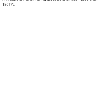
TECTYL
CÔNG TY TNHH THƯƠNG MẠI DỊCH VỤ XUẤT NHẬP KHẨU
HOÀNG HẢI
Địa chỉ: Số 26A đường Đoàn Thị Điểm, Tổ 1A, KP6, Xã Trị An,
Tỉnh Đồng Nai, Việt Nam
Hotline: 0949 164 342