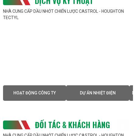
DỊCH VỤ KỸ THUẬT
NHÀ CUNG CẤP DẦU NHỚT CHIẾN LƯỢC CASTROL - HOUGHTON
TECTYL
HOẠT ĐỘNG CÔNG TY
DỰ ÁN NHIỆT ĐIỆN
D
ĐỐI TÁC & KHÁCH HÀNG
NHÀ CUNG CẤP DẦU NHỚT CHIẾN LƯỢC CASTROL - HOUGHTON