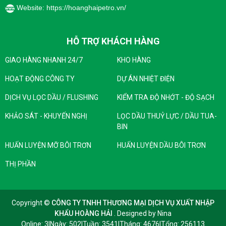
Website: https://hoanghaipetro.vn/
Lưu ý khi sử dụng dầu nhiệt luyện Ap Quencho
An toàn lao động
:
Đảm bảo tuân thủ các quy định an toàn lao
HỖ TRỢ KHÁCH HÀNG
động khi sử dụng dầu nhiệt luyện, bao gồm việc
GIAO HÀNG NHANH 24/7
KHO HÀNG
sử dụng trang bị bảo hộ cá nhân và đảm bảo
thông gió tốt trong khu vực làm việc.
HOẠT ĐỘNG CÔNG TY
DỰ ÁN NHIỆT ĐIỆN
Xử lý dầu thải
:
DỊCH VỤ LỌC DẦU / FLUSHING
KIỂM TRA ĐỘ NHỚT - ĐỘ SẠCH
Dầu nhiệt luyện đã qua sử dụng phải được xử
lý đúng cách theo quy định về môi trường để
KHẢO SÁT - KHUYẾN NGHỊ
LỌC DẦU THUỶ LỰC / DẦU TUA-
tránh ô nhiễm.
BIN
Sử dụng đúng cách dầu nhiệt luyện Ap Quencho giúp
HUẤN LUYỆN MỠ BÔI TRƠN
HUẤN LUYỆN DẦU BÔI TRƠN
đảm bảo chất lượng và hiệu suất của các chi tiết gia
THỊ PHẦN
công, đồng thời kéo dài tuổi thọ của dầu và thiết bị.
Nếu bạn cần thông tin cụ thể hơn về một sản phẩm hoặc
ứng dụng cụ thể, hãy cho tôi biết!
Copyright ©
CÔNG TY TNHH THƯƠNG MẠI DỊCH VỤ XUẤT NHẬP
KHẨU HOÀNG HẢI
. Designed by
Nina
Vui lòng liên hệ với chúng tôi để được tư vấn và nhận
Online: 3
|
Ngày: 502
|
Tuần: 3541
|
Tháng: 4676
|
Tổng: 256113