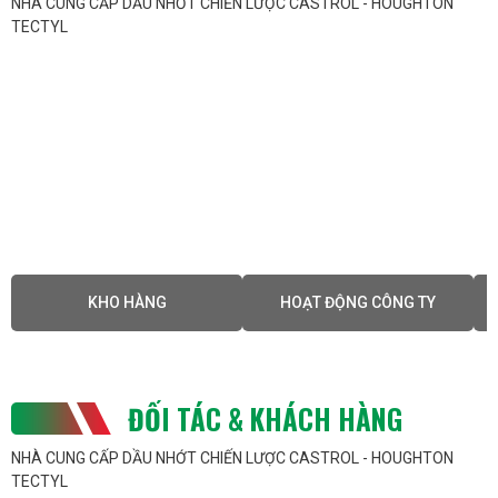
NHÀ CUNG CẤP DẦU NHỚT CHIẾN LƯỢC CASTROL - HOUGHTON
độ cứng và độ bền.
TECTYL
Nhiệt luyện hợp kim nhôm
:
Ứng dụng trong nhiệt luyện các chi tiết hợp kim
nhôm để đạt được các tính chất cơ học mong
muốn.
Xử lý nhiệt cho các chi tiết máy móc
:
Sử dụng trong quá trình xử lý nhiệt cho các chi
tiết máy móc để tăng tuổi thọ và hiệu suất làm
việc.
Cách sử dụng dầu nhiệt luyện Ap Quencho
KHO HÀNG
HOẠT ĐỘNG CÔNG TY
Chuẩn bị thiết bị
:
Đảm bảo rằng bể chứa dầu và hệ thống làm
nguội sạch sẽ và không có cặn bẩn hoặc tạp
ĐỐI TÁC & KHÁCH HÀNG
chất.
Kiểm tra nhiệt độ
:
NHÀ CUNG CẤP DẦU NHỚT CHIẾN LƯỢC CASTROL - HOUGHTON
TECTYL
Đảm bảo dầu nhiệt luyện ở nhiệt độ phù hợp