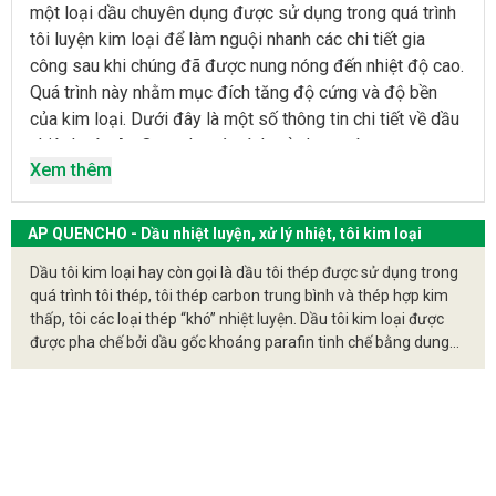
một loại dầu chuyên dụng được sử dụng trong quá trình
tôi luyện kim loại để làm nguội nhanh các chi tiết gia
công sau khi chúng đã được nung nóng đến nhiệt độ cao.
Quá trình này nhằm mục đích tăng độ cứng và độ bền
của kim loại. Dưới đây là một số thông tin chi tiết về dầu
nhiệt luyện Ap Quencho và cách sử dụng nó:
Xem thêm
Đặc điểm của dầu nhiệt luyện Ap Quencho
Khả năng làm nguội nhanh
:
AP QUENCHO - Dầu nhiệt luyện, xử lý nhiệt, tôi kim loại
Dầu tôi kim loại hay còn gọi là dầu tôi thép được sử dụng trong
Dầu Ap Quencho có tốc độ làm nguội cao, giúp
quá trình tôi thép, tôi thép carbon trung bình và thép hợp kim
tạo ra các cấu trúc vi mô mong muốn trong kim
thấp, tôi các loại thép “khó” nhiệt luyện. Dầu tôi kim loại được
loại, cải thiện độ cứng và độ bền.
được pha chế bởi dầu gốc khoáng parafin tinh chế bằng dung
Độ ổn định nhiệt cao
:
môi, kết hợp với các chất làm nguội gia tốc, các phụ gia cải
thiện bề mặt tôi và kháng ô xy hóa tuyệt hảo, các phụ gia xử lý
Dầu này có khả năng chịu được nhiệt độ cao
bề mặt và các phụ gia chống ô-xi hóa bền nhiệt tạo thành sản
mà không bị phân hủy, giữ được đặc tính làm
phẩm dầu tôi kim loại có tác dụng giúp cho bề mặt chi tiết tôi
nguội qua nhiều chu kỳ nhiệt luyện.
sáng hơn, không bị bám các chất cặn các-bon.
Khả năng chống oxi hóa
: