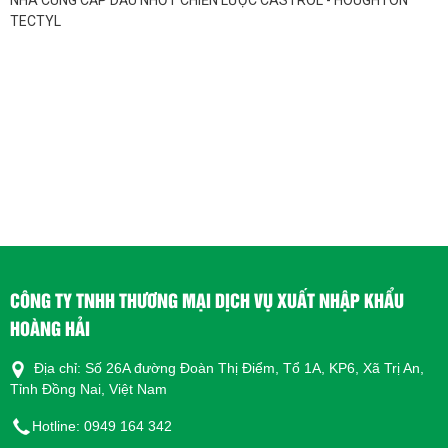
NHÀ CUNG CẤP DẦU NHỚT CHIẾN LƯỢC CASTROL - HOUGHTON
TECTYL
báo giá.
CÔNG TY TNHH THƯƠNG MẠI DỊCH VỤ XUẤT NHẬP
KHẨU HOÀNG HẢI
Địa chỉ: Số 26A đường Đoàn Thị Điểm, Tổ 1A, KP6, TT.
Vĩnh An, Huyện Vĩnh Cửu, Tỉnh Đồng Nai, Việt Nam
Email: hoanghaipetrovn@gmai.com
Website: https://hoanghaipetro.vn/
Hotline: Mr Tuấn - 0949 164 342
CÔNG TY TNHH THƯƠNG MẠI DỊCH VỤ XUẤT NHẬP KHẨU
HOÀNG HẢI
Địa chỉ: Số 26A đường Đoàn Thị Điểm, Tổ 1A, KP6, Xã Trị An,
Tỉnh Đồng Nai, Việt Nam
Hotline: 0949 164 342