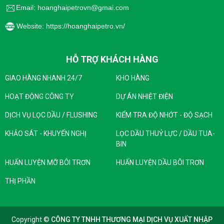
Email: hoanghaipetrovn@gmai.com
Website: https://hoanghaipetro.vn/
HỖ TRỢ KHÁCH HÀNG
GIAO HÀNG NHANH 24/7
KHO HÀNG
HOẠT ĐỘNG CÔNG TY
DỰ ÁN NHIỆT ĐIỆN
DỊCH VỤ LỌC DẦU / FLUSHING
KIỂM TRA ĐỘ NHỚT - ĐỘ SẠCH
KHẢO SÁT - KHUYẾN NGHỊ
LỌC DẦU THUỶ LỰC / DẦU TUA-
BIN
HUẤN LUYỆN MỠ BÔI TRƠN
HUẤN LUYỆN DẦU BÔI TRƠN
THỊ PHẦN
Copyright ©
CÔNG TY TNHH THƯƠNG MẠI DỊCH VỤ XUẤT NHẬP