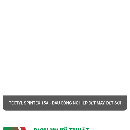
ngay cả ở nhiệt độ cao.
Độ nhớt phù hợp
: Dầu có độ nhớt phù hợp, giúp duy
trì lớp bôi trơn hiệu quả trên bề mặt các bộ phận
máy móc.
Thân thiện với môi trường
: Nhiều sản phẩm của
Houghton Tectyl được thiết kế để thân thiện với môi
trường, với lượng khí thải và tác động môi trường
thấp.
Đánh giá:
Hiệu quả sử dụng
: Người sử dụng thường đánh giá
cao về hiệu quả bôi trơn và bảo vệ của dầu
Houghton Tectyl. Dầu giúp máy móc hoạt động trơn
TECTYL SPINTEX 15A - DẦU CÔNG NGHIỆP DỆT MAY, DỆT SỢI
tru, giảm thiểu thời gian bảo trì và sửa chữa.
Độ tin cậy
: Sản phẩm được tin cậy và sử dụng rộng
rãi trong nhiều ngành công nghiệp nhờ vào chất