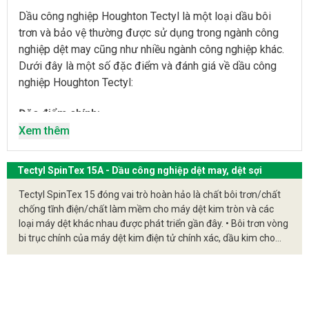
MAY, DỆT SỢI
Dầu công nghiệp Houghton Tectyl là một loại dầu bôi
trơn và bảo vệ thường được sử dụng trong ngành công
nghiệp dệt may cũng như nhiều ngành công nghiệp khác.
Dưới đây là một số đặc điểm và đánh giá về dầu công
nghiệp Houghton Tectyl:
Đặc điểm chính:
Xem thêm
Khả năng bôi trơn cao
: Dầu Houghton Tectyl có
khả năng bôi trơn tốt, giúp giảm ma sát và mài mòn
giữa các bộ phận máy móc, từ đó kéo dài tuổi thọ
Tectyl SpinTex 15A - Dầu công nghiệp dệt may, dệt sợi
của thiết bị.
Tectyl SpinTex 15 đóng vai trò hoàn hảo là chất bôi trơn/chất
chống tĩnh điện/chất làm mềm cho máy dệt kim tròn và các
Khả năng chống ăn mòn
: Sản phẩm này có chứa
loại máy dệt khác nhau được phát triển gần đây. • Bôi trơn vòng
các chất chống ăn mòn, giúp bảo vệ các bề mặt kim
bi trục chính của máy dệt kim điện tử chính xác, dầu kim cho
loại khỏi tác động của môi trường, đặc biệt là trong
máy dệt kim tròn (máy dệt kim), máy công cụ tốc độ cao và
điều kiện ẩm ướt hoặc tiếp xúc với hóa chất.
máy kéo sợi, v.v. • Vai trò tẩy rửa, loại bỏ cáo cặn ,bùn khỏi thiết
bị. • Bôi trơn tất cả các khu vực của nguyên liệu sau khi tẩy
Độ bền nhiệt
: Dầu Houghton Tectyl có khả năng
không để lại dầu đọng
chịu nhiệt tốt, giữ được tính chất bôi trơn ổn định