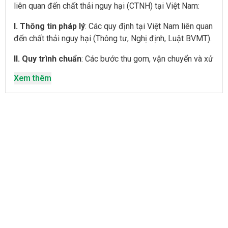
liên quan đến chất thải nguy hại (CTNH) tại Việt Nam:
I. Thông tin pháp lý
: Các quy định tại Việt Nam liên quan
đến chất thải nguy hại (Thông tư, Nghị định, Luật BVMT).
II. Quy trình chuẩn
: Các bước thu gom, vận chuyển và xử
lý chất thải nguy hại.
Xem thêm
III. Đối tác/Công nghệ
: Đối tác và các công nghệ xử lý
tiên tiến.
I. Thông tin pháp lý
:
1. Luật
Luật Bảo vệ Môi trường 2020
(Luật số
72/2020/QH14)
Hiệu lực: 01/01/2022.
Quy định tổng quan về quản lý CTNH, từ phân loại,
lưu trữ, thu gom, vận chuyển, đến xử lý.