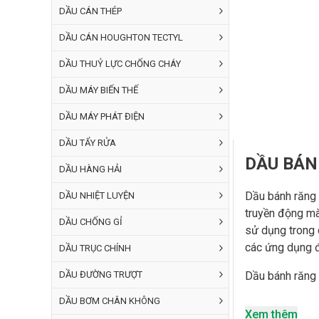
DẦU CÁN THÉP
DẦU CÁN HOUGHTON TECTYL
DẦU THUỶ LỰC CHỐNG CHÁY
DẦU MÁY BIẾN THẾ
DẦU MÁY PHÁT ĐIỆN
DẦU TẨY RỬA
DẦU BÁN
DẦU HÀNG HẢI
Dầu bánh răng 
DẦU NHIỆT LUYỆN
truyền động mà
DẦU CHỐNG GỈ
sử dụng trong 
các ứng dụng đ
DẦU TRỤC CHÍNH
DẦU ĐƯỜNG TRƯỢT
Dầu bánh răng
DẦU BƠM CHÂN KHÔNG
Dễ quan s
Xem thêm