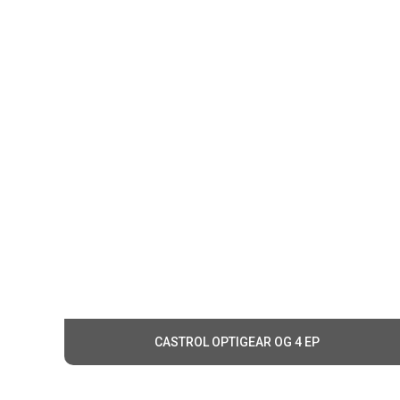
Dầu bánh răng 
có thể kiểm so
đảm bảo hiệu s
CASTROL OPTIGEAR OG 4 EP