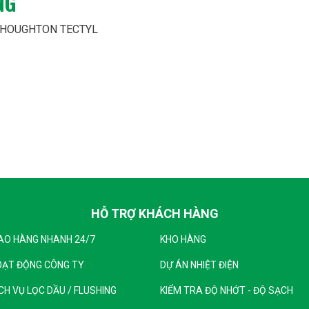
NG
 HOUGHTON TECTYL
HỖ TRỢ KHÁCH HÀNG
AO HÀNG NHANH 24/7
KHO HÀNG
OẠT ĐỘNG CÔNG TY
DỰ ÁN NHIỆT ĐIỆN
CH VỤ LỌC DẦU / FLUSHING
KIỂM TRA ĐỘ NHỚT - ĐỘ SẠCH