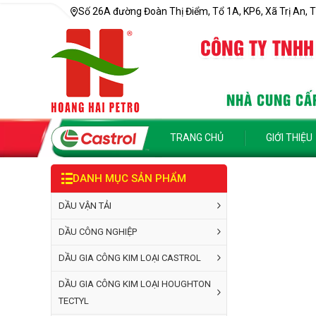
Số 26A đường Đoàn Thị Điểm, Tổ 1A, KP6, Xã Trị An, T
CÔNG TY TNHH
NHÀ CUNG CẤP
TRANG CHỦ
GIỚI THIỆU
DANH MỤC SẢN PHẨM
DẦU VẬN TẢI
DẦU CÔNG NGHIỆP
DẦU GIA CÔNG KIM LOẠI CASTROL
DẦU GIA CÔNG KIM LOẠI HOUGHTON
TECTYL