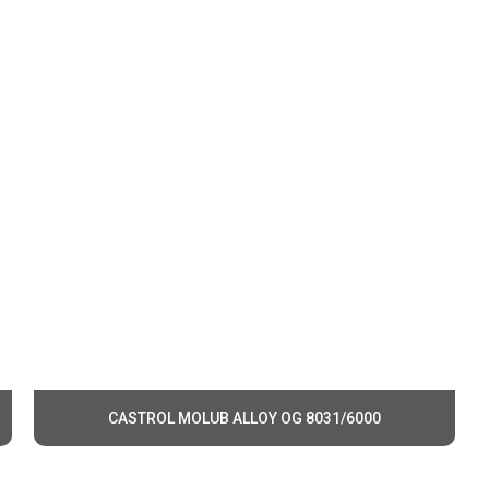
hở thường được sử dụng trong các ứng dụng đặc biệt yêu cầu tín
át được điều kiện môi trường xung quanh, nhưng cần được xem x
uất và an toàn.
CASTROL MOLUB ALLOY OG 8031/6000