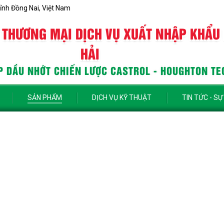
ỉnh Đồng Nai, Việt Nam
 THƯƠNG MẠI DỊCH VỤ XUẤT NHẬP KHẨU
HẢI
 DẦU NHỚT CHIẾN LƯỢC CASTROL - HOUGHTON TE
SẢN PHẨM
DỊCH VỤ KỸ THUẬT
TIN TỨC - SỰ