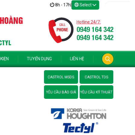
8h - 17h
|
Select
 HOÀNG
Hotline 24/7:
0949 164 342
0949 164 342
CTYL
 KIỆN
TUYỂN DỤNG
LIÊN HỆ
CASTROL MSDS
CASTROL TDS
YÊU CẦU BÁO GIÁ
YÊU CẦU KỸ THUẬT