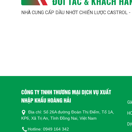
ĐỐI TÁC & KHÁCH HÀ
NHÀ CUNG CẤP DẦU NHỚT CHIẾN LƯỢC CASTROL -
CÔNG TY TNHH THƯƠNG MẠI DỊCH VỤ XUẤT
NHẬP KHẨU HOÀNG HẢI
GI
Địa chỉ: Số 26A đường Đoàn Thị Điểm, Tổ 1A,
H
KP6, Xã Trị An, Tỉnh Đồng Nai, Việt Nam
DỊ
Hotline: 0949 164 342