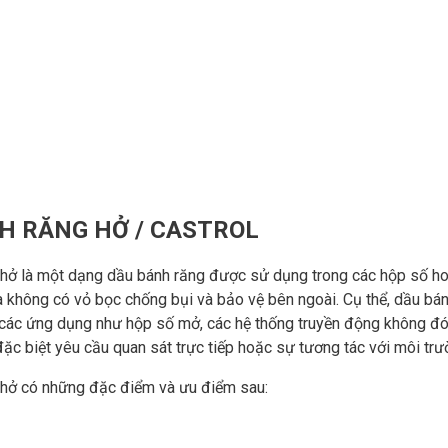
H RĂNG HỞ / CASTROL
hở là một dạng dầu bánh răng được sử dụng trong các hộp số h
 không có vỏ bọc chống bụi và bảo vệ bên ngoài. Cụ thể, dầu bá
các ứng dụng như hộp số mở, các hệ thống truyền động không đón
ặc biệt yêu cầu quan sát trực tiếp hoặc sự tương tác với môi trư
 hở có những đặc điểm và ưu điểm sau:
át và bảo trì
: Do không có vỏ bọc che phủ, dầu bánh răng hở ch