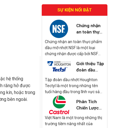
SỰ KIỆN NỔI BẬT
Chứng nhận
an toàn thực
phẩm dầu mỡ
Chứng nhận an toàn thực phẩm
nhớt NSF là
dầu mỡ nhớt NSF là một loại
gì?
chứng nhận được cấp bởi NSF
International, tập trung vào các
Giới thiệu Tập
sản phẩm dầu mỡ và nhớt được
đoàn dầu
sử dụng trong quá trình sản xuất
nhớt
và chế biến thực phẩm. Những
oặc hệ thống
Tập đoàn dầu nhớt Houghton
Houghton
sản phẩm này bao gồm dầu bôi
nh răng hở được
Tectyl là một trong những tên
Tectyl
trơn, mỡ bôi trơn, và các loại nhớt
tuổi hàng đầu trong lĩnh vực sản
g kín, hoặc trong
khác được sử dụng trong các
xuất dầu gia công kim loại và
ờng bên ngoài.
Phân Tích
thiết bị và máy móc có khả năng
cung cấp các sản phẩm dầu nhớt
tiếp xúc với thực phẩm.
Chiến Lược
và chất bảo vệ bề mặt. Dưới đây
Kinh Doanh
là một số thông tin chi tiết về tập
Việt Nam là một trong những thị
Dầu Nhớt
đoàn này:
o phép dễ dàng
trường tiềm năng nhất của
Castrol 2024