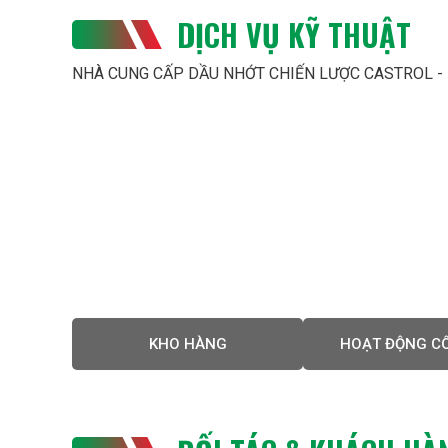
DỊCH VỤ KỸ THUẬT
NHÀ CUNG CẤP DẦU NHỚT CHIẾN LƯỢC CASTROL -
H 24/7
KHO HÀNG
HOẠT ĐỘNG C