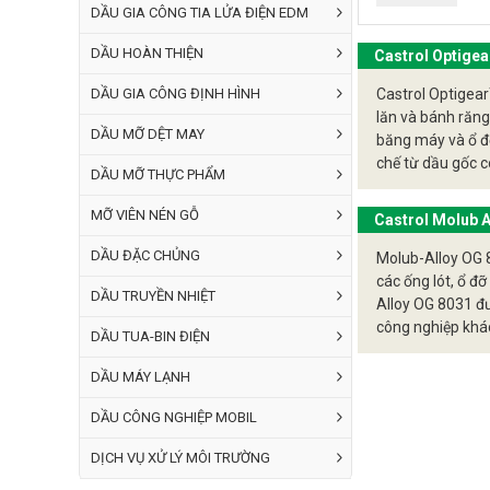
quan sát t
DẦU GIA CÔNG TIA LỬA ĐIỆN EDM
thực hiện 
DẦU HOÀN THIỆN
Castrol Optigea
Giảm áp l
DẦU GIA CÔNG ĐỊNH HÌNH
Castrol Optigear
hoặc hệ th
lăn và bánh răng
môi trườn
DẦU MỠ DỆT MAY
băng máy và ổ đ
chế từ dầu gốc c
Giảm chi 
DẦU MỠ THỰC PHẨM
ưu cho bánh răn
xuất và lắ
MỠ VIÊN NÉN GỖ
Castrol Molub A
Tuy nhiên, dầu
DẦU ĐẶC CHỦNG
Molub-Alloy OG 8
các ống lót, ổ đỡ
Tác động
DẦU TRUYỀN NHIỆT
Alloy OG 8031 đ
môi trường
công nghiệp khác
DẦU TUA-BIN ĐIỆN
mặt bôi trơn. Nó
Rủi ro ô 
có độ nhớt ISO 2
DẦU MÁY LẠNH
nước hoặc 
DẦU CÔNG NGHIỆP MOBIL
An toàn l
động, đặc 
DỊCH VỤ XỬ LÝ MÔI TRƯỜNG