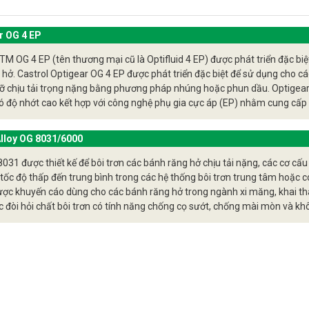
rực tiếp các bộ phận bên trong hộp số hoặc hệ thống truyền động
công việc bảo trì và kiểm tra tình trạng hoạt động.
r OG 4 EP
ực và nhiệt độ
: Dầu bánh răng hở có thể giảm áp lực và nhiệt độ
TM OG 4 EP (tên thương mại cũ là Optifluid 4 EP) được phát triển đặc biệt
ống truyền động, do không có áp lực phát sinh từ vỏ bọc kín và dễ
 hở. Castrol Optigear OG 4 EP được phát triển đặc biệt để sử dụng cho cá
g xung quanh.
ỡ chịu tải trọng nặng bằng phương pháp nhúng hoặc phun dầu. Optigea
ó độ nhớt cao kết hợp với công nghệ phụ gia cực áp (EP) nhằm cung cấp 
phí và đơn giản hóa thiết kế
: Việc không cần vỏ bọc phụ gia giú
g ổ đỡ
p đặt, cũng như đơn giản hóa thiết kế của hộp số hoặc hệ thống t
lloy OG 8031/6000
 bánh răng hở cũng có một số hạn chế và rủi ro, bao gồm:
031 được thiết kế để bôi trơn các bánh răng hở chịu tải nặng, các cơ cấu 
 tốc độ thấp đến trung bình trong các hệ thống bôi trơn trung tâm hoặc có bể d
 của môi trường bên ngoài
: Dầu bánh răng hở có thể bị ảnh hưở
ược khuyến cáo dùng cho các bánh răng hở trong ngành xi măng, khai t
 như bụi, bãi biển hoặc các tác động từ môi trường khắc nghiệt.
 đòi hỏi chất bôi trơn có tính năng chống cọ sướt, chống mài mòn và khô
 cũng thích hợp cho các thiết bị có các ống lót, ổ đỡ và/hoặc bánh răng y
nhiễm
: Do không có vỏ bọc bảo vệ, dầu bánh răng hở có nguy cơ bị
200, 3000 hoặc 6000 mà dầu nhớt đơn thuần sẽ bị rò rỉ.
các tạp chất khác, ảnh hưởng đến hiệu suất hoạt động.
ao động
: Do trạng thái hở, dầu bánh răng này có thể tạo ra nguy c
biệt là trong các ứng dụng công nghiệp có nguy cơ tiếp xúc với n