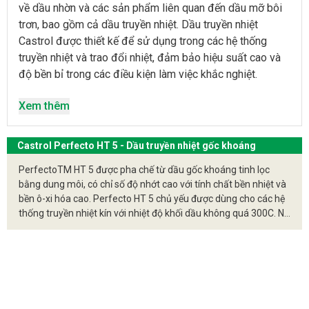
về dầu nhờn và các sản phẩm liên quan đến dầu mỡ bôi
trơn, bao gồm cả dầu truyền nhiệt. Dầu truyền nhiệt
Castrol được thiết kế để sử dụng trong các hệ thống
truyền nhiệt và trao đổi nhiệt, đảm bảo hiệu suất cao và
độ bền bỉ trong các điều kiện làm việc khắc nghiệt.
Các Loại Dầu Truyền Nhiệt Castrol
Xem thêm
Castrol cung cấp nhiều loại dầu truyền nhiệt khác nhau,
mỗi loại được thiết kế để đáp ứng các nhu cầu cụ thể
Castrol Perfecto HT 5 - Dầu truyền nhiệt gốc khoáng
của khách hàng và các ứng dụng khác nhau. Một số sản
PerfectoTM HT 5 được pha chế từ dầu gốc khoáng tinh lọc
phẩm phổ biến bao gồm:
bằng dung môi, có chỉ số độ nhớt cao với tính chất bền nhiệt và
bền ô-xi hóa cao. Perfecto HT 5 chủ yếu được dùng cho các hệ
Castrol Perfecto HT-5
: Đây là dầu truyền nhiệt
thống truyền nhiệt kín với nhiệt độ khối dầu không quá 300C. Nó
tổng hợp có khả năng chịu nhiệt độ cao và ổn định
cũng dùng được cho các hệ thống hở với nhiệt độ khối dầu thấp
oxy hóa tốt. Sản phẩm này thích hợp cho các hệ
hơn. Perfecto HT 5 với tính hòa tan và khả năng bền nhiệt cao
thống yêu cầu nhiệt độ vận hành cao và có khả năng
có thể được sử dụng như dầu súc rửa ưu việt cho hệ thống tua-
chống lại sự hình thành cặn bẩn.
bin.
Castrol Thermia
: Dòng sản phẩm Thermia của