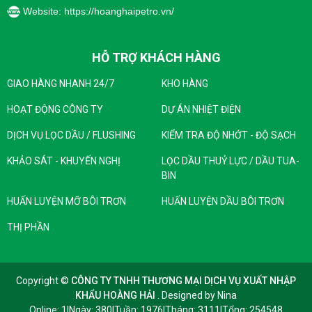
Website: https://hoanghaipetro.vn/
HỖ TRỢ KHÁCH HÀNG
GIAO HÀNG NHANH 24/7
KHO HÀNG
HOẠT ĐỘNG CÔNG TY
DỰ ÁN NHIỆT ĐIỆN
DỊCH VỤ LỌC DẦU / FLUSHING
KIỂM TRA ĐỘ NHỚT - ĐỘ SẠCH
KHẢO SÁT - KHUYẾN NGHỊ
LỌC DẦU THUỶ LỰC / DẦU TUA-
BIN
HUẤN LUYỆN MỠ BÔI TRƠN
HUẤN LUYỆN DẦU BÔI TRƠN
THỊ PHẦN
Copyright ©
CÔNG TY TNHH THƯƠNG MẠI DỊCH VỤ XUẤT NHẬP
KHẨU HOÀNG HẢI
. Designed by
Nina
Online: 1
|
Ngày: 380
|
Tuần: 1976
|
Tháng: 3111
|
Tổng: 254548