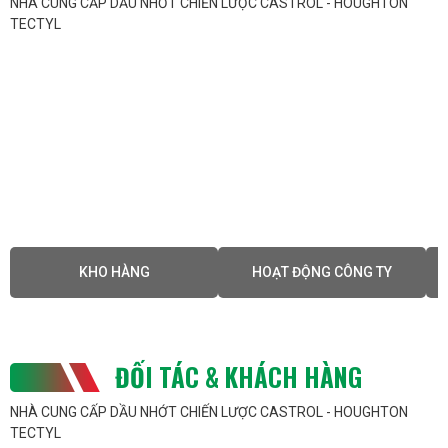
NHÀ CUNG CẤP DẦU NHỚT CHIẾN LƯỢC CASTROL - HOUGHTON
Giảm thiểu cặn bẩn
: Dầu truyền nhiệt Castrol giúp
TECTYL
giảm thiểu sự hình thành cặn bẩn và cặn lắng, đảm
bảo hệ thống sạch sẽ và hoạt động hiệu quả.
Lợi Ích Khi Sử Dụng Dầu Truyền Nhiệt Castrol
Tiết kiệm chi phí
: Việc sử dụng dầu truyền nhiệt
chất lượng cao giúp giảm chi phí bảo trì và thay thế
dầu, đồng thời tăng hiệu quả năng lượng.
An toàn và đáng tin cậy
: Sản phẩm của Castrol
đáp ứng các tiêu chuẩn an toàn quốc tế, đảm bảo an
toàn cho người sử dụng và hệ thống.
KHO HÀNG
HOẠT ĐỘNG CÔNG TY
Dễ dàng bảo trì
: Dầu truyền nhiệt của Castrol có
tuổi thọ dài và ít cần bảo trì, giúp giảm thiểu thời
gian ngừng hoạt động của hệ thống.
ĐỐI TÁC & KHÁCH HÀNG
Hướng Dẫn Sử Dụng
Kiểm tra định kỳ
: Thường xuyên kiểm tra chất lượng
NHÀ CUNG CẤP DẦU NHỚT CHIẾN LƯỢC CASTROL - HOUGHTON
TECTYL
dầu và hệ thống để phát hiện sớm các vấn đề.