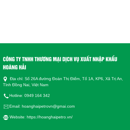
dẫn đến một công thức dựa trên dầu gốc chất lượng cao,
cùng với các chất phụ gia được lựa chọn đặc biệt, để mang
lại khả năng chống gỉ và ăn mòn cũng như khả năng tách
nhũ tuyệt vời, giúp bảo vệ thiết bị tuyệt vời, vận hành có độ
tin cậy cao và thời gian sử dụng dầu lâu dài. sạc cuộc sống.
Đánh giá về tính năng, ưu điểm và lợi ích tiềm năng của sản
phẩm được trình bày dưới đây:
Đặc trưng
Ưu điểm và lợi ích t
CÔNG TY TNHH THƯƠNG MẠI DỊCH VỤ XUẤT NHẬP KHẨU
Sẵn sàng tách khỏi n
HOÀNG HẢI
Khả năng khử nhũ vượt trội
trong suốt vòng đời 
sự cố và giảm thời g
Địa chỉ: Số 26A đường Đoàn Thị Điểm, Tổ 1A, KP6, Xã Trị An,
Kéo dài tuổi thọ dầu 
Tỉnh Đồng Nai, Việt Nam
Khả năng chống suy thoái oxy hóa tốt
Hệ thống và bộ lọc sạ
Hotline: 0949 164 342
Bảo vệ rỉ sét và ăn mòn tuyệt vời
Tăng cường bảo vệ thiế
Email: hoanghaipetrovn@gmai.com
Các ứng dụng
Website: https://hoanghaipetro.vn/
Dầu Mobil Vacuoline 100 Series chủ yếu được khuyên dùng
và hầu như chỉ được sử dụng cho các ứng dụng máy cán.