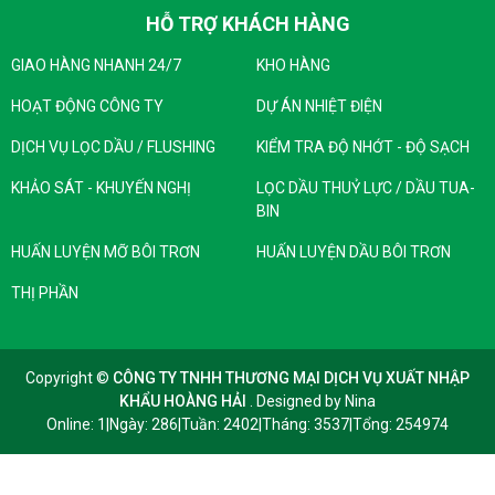
Các loại dầu phù hợp cho:
HỖ TRỢ KHÁCH HÀNG
• Vòng bi dự phòng của máy cán, đặc biệt là hệ thống ổ
GIAO HÀNG NHANH 24/7
KHO HÀNG
trục, nơi sử dụng thùng đơn hoặc thùng kép
• Các hệ thống ổ trục chất lỏng hoàn toàn khác và các
HOẠT ĐỘNG CÔNG TY
DỰ ÁN NHIỆT ĐIỆN
ứng dụng loại tương tự trong các ngành công nghiệp khác,
DỊCH VỤ LỌC DẦU / FLUSHING
KIỂM TRA ĐỘ NHỚT - ĐỘ SẠCH
đặc biệt khi ổ trục bị nhiễm nước nặng
KHẢO SÁT - KHUYẾN NGHỊ
LỌC DẦU THUỶ LỰC / DẦU TUA-
BIN
Thông số kỹ thuật và phê duyệt
HUẤN LUYỆN MỠ BÔI TRƠN
HUẤN LUYỆN DẦU BÔI TRƠN
Sản phẩm này đáp ứng hoặc vượt quá yêu cầu của:
128
THỊ PHẦN
DIN 51517-2:2018-09
X
Primetals Technologies Thông số kỹ thuật bôi trơn nâng
X
cao Morgoil® Rev 2.5a
Copyright ©
CÔNG TY TNHH THƯƠNG MẠI DỊCH VỤ XUẤT NHẬP
Primetals Technologies Thông số kỹ thuật bôi trơn tiêu
KHẨU HOÀNG HẢI
. Designed by
Nina
X
chuẩn Morgoil® Rev 1.1
Online: 1
|
Ngày: 286
|
Tuần: 2402
|
Tháng: 3537
|
Tổng: 254974
SMS Group X-Roll® Oil Bearing- Thông số kỹ thuật bôi
X
trơn nâng cao (SN 180-4)