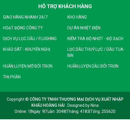
Độ
HỖ TRỢ KHÁCH HÀNG
ASTM D
nhớt ở
Kg/m³
830
854
856
858
860
862
864
868
4052
GIAO HÀNG NHANH 24/7
KHO HÀNG
20 °C
Điểm
HOẠT ĐỘNG CÔNG TY
DỰ ÁN NHIỆT ĐIỆN
Đông
ASTM D
°C
-6
-6
-6
-6
-9
-12
-12
-9
DỊCH VỤ LỌC DẦU / FLUSHING
KIỂM TRA ĐỘ NHỚT - ĐỘ SẠCH
Đặc
97
(Max.)
KHẢO SÁT - KHUYẾN NGHỊ
LỌC DẦU THUỶ LỰC / DẦU TUA-
Điểm
BIN
Chớp
ASTM D
°C
150
180
195
200
210
236
240
250
HUẤN LUYỆN MỠ BÔI TRƠN
HUẤN LUYỆN DẦU BÔI TRƠN
Cháy
92
(Min.)
THỊ PHẦN
(Các thông số trên đại diện cho các giá trị trung bình
dùng làm thông tin tham khảo)
Copyright ©
CÔNG TY TNHH THƯƠNG MẠI DỊCH VỤ XUẤT NHẬP
KHẨU HOÀNG HẢI
. Designed by
Nina
Online: 1
|
Ngày: 9
|
Tuần: 3048
|
Tháng: 4183
|
Tổng: 255620