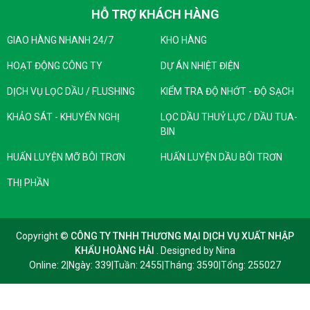
HỖ TRỢ KHÁCH HÀNG
GIAO HÀNG NHANH 24/7
KHO HÀNG
HOẠT ĐỘNG CÔNG TY
DỰ ÁN NHIỆT ĐIỆN
DỊCH VỤ LỌC DẦU / FLUSHING
KIỂM TRA ĐỘ NHỚT - ĐỘ SẠCH
KHẢO SÁT - KHUYẾN NGHỊ
LỌC DẦU THUỶ LỰC / DẦU TUA-
BIN
HUẤN LUYỆN MỠ BÔI TRƠN
HUẤN LUYỆN DẦU BÔI TRƠN
THỊ PHẦN
Copyright ©
CÔNG TY TNHH THƯƠNG MẠI DỊCH VỤ XUẤT NHẬP
KHẨU HOÀNG HẢI
. Designed by
Nina
Online: 2
|
Ngày: 339
|
Tuần: 2455
|
Tháng: 3590
|
Tổng: 255027