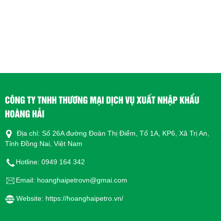
CÁC TIÊU CHUẨN HIỆU NĂNG
CÔNG TY TNHH THƯƠNG MẠI DỊCH VỤ XUẤT NHẬP KHẨU
HOÀNG HẢI
Thông tin đang được cập nhật
Địa chỉ: Số 26A đường Đoàn Thị Điểm, Tổ 1A, KP6, Xã Trị An,
LƯU Ý KHI SỬ DỤNG
Tỉnh Đồng Nai, Việt Nam
Thông tin đang được cập nhật
Hotline: 0949 164 342
Email: hoanghaipetrovn@gmai.com
Website: https://hoanghaipetro.vn/