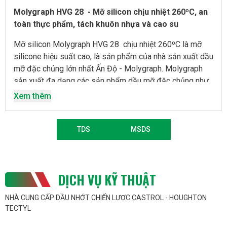
TOÀN THỰC PHẨM, TÁCH KHUÔN
Molygraph HVG 28 - Mỡ silicon chịu nhiệt 260ºC, an
NHỰA VÀ CAO SU
toàn thực phẩm, tách khuôn nhựa và cao su
Mỡ silicon Molygraph HVG 28 chịu nhiệt 260ºC là mỡ
silicone hiệu suất cao, là sản phẩm của nhà sản xuất dầu
mỡ đặc chủng lớn nhất Ấn Độ - Molygraph. Molygraph
sản xuất đa dạng các sản phẩm dầu mỡ đặc chủng như
dầu mỡ chịu nhiệt, dầu mỡ an toàn thực phẩm, dầu mỡ
Xem thêm
silicon, mỡ đồng chống hàn dính, mỡ cách điện, dầu gia
công cắt gọt, dầu dập vuốt kim loại.
TDS
MSDS
ƯU ĐIỂM
ƯU ĐIỂM CỦA MỠ SILICON MOLYGRAPH HVG 28:
DỊCH VỤ KỸ THUẬT
Không độc hại, an toàn với thực phẩm.
Có khả năng chống chịu tốt với các dung môi như
NHÀ CUNG CẤP DẦU NHỚT CHIẾN LƯỢC CASTROL - HOUGHTON
Metanol. Isopropanol, Acetone, Methyl Ethyl
TECTYL
Ketone, Diethylene Glycol, Ethanol và nước nóng và
lạnh.