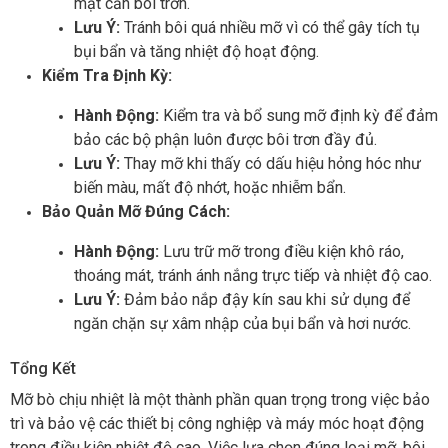
mặt cần bôi trơn.
Lưu Ý:
Tránh bôi quá nhiều mỡ vì có thể gây tích tụ
bụi bẩn và tăng nhiệt độ hoạt động.
Kiểm Tra Định Kỳ:
Hành Động:
Kiểm tra và bổ sung mỡ định kỳ để đảm
bảo các bộ phận luôn được bôi trơn đầy đủ.
Lưu Ý:
Thay mỡ khi thấy có dấu hiệu hỏng hóc như
biến màu, mất độ nhớt, hoặc nhiễm bẩn.
Bảo Quản Mỡ Đúng Cách:
Hành Động:
Lưu trữ mỡ trong điều kiện khô ráo,
thoáng mát, tránh ánh nắng trực tiếp và nhiệt độ cao.
Lưu Ý:
Đảm bảo nắp đậy kín sau khi sử dụng để
ngăn chặn sự xâm nhập của bụi bẩn và hơi nước.
Tổng Kết
Mỡ bò chịu nhiệt là một thành phần quan trọng trong việc bảo
trì và bảo vệ các thiết bị công nghiệp và máy móc hoạt động
trong điều kiện nhiệt độ cao. Việc lựa chọn đúng loại mỡ, bôi