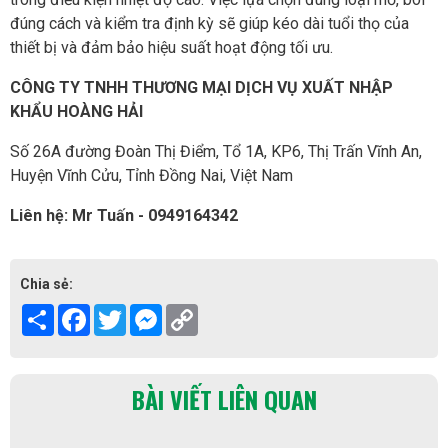
đúng cách và kiểm tra định kỳ sẽ giúp kéo dài tuổi thọ của
thiết bị và đảm bảo hiệu suất hoạt động tối ưu.
CÔNG TY TNHH THƯƠNG MẠI DỊCH VỤ XUẤT NHẬP
KHẨU HOÀNG HẢI
Số 26A đường Đoàn Thị Điểm, Tổ 1A, KP6, Thị Trấn Vĩnh An,
Huyện Vĩnh Cửu, Tỉnh Đồng Nai, Việt Nam
Liên hệ: Mr Tuấn - 0949164342
Chia sẻ:
Share
Facebook
Twitter
Messenger
Copy
Link
BÀI VIẾT LIÊN QUAN