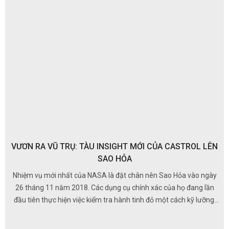
VƯƠN RA VŨ TRỤ: TÀU INSIGHT MỚI CỦA CASTROL LÊN
SAO HỎA
Nhiệm vụ mới nhất của NASA là đặt chân nên Sao Hỏa vào ngày
26 tháng 11 năm 2018. Các dụng cụ chính xác của họ đang lần
đầu tiên thực hiện việc kiểm tra hành tinh đỏ một cách kỹ lưỡng.
Để giữ cho tất cả các bộ phận công nghệ cao này hoạt động trơn
tru ngoài không gian, NASA một lần nữa tin tưởng lựa chọn dầu