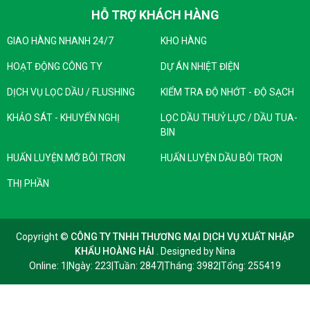
HỖ TRỢ KHÁCH HÀNG
GIAO HÀNG NHANH 24/7
KHO HÀNG
HOẠT ĐỘNG CÔNG TY
DỰ ÁN NHIỆT ĐIỆN
DỊCH VỤ LỌC DẦU / FLUSHING
KIỂM TRA ĐỘ NHỚT - ĐỘ SẠCH
KHẢO SÁT - KHUYẾN NGHỊ
LỌC DẦU THUỶ LỰC / DẦU TUA-
BIN
Bao Bì
:
hộp 1kg
HUẤN LUYỆN MỠ BÔI TRƠN
HUẤN LUYỆN DẦU BÔI TRƠN
THỊ PHẦN
Copyright ©
CÔNG TY TNHH THƯƠNG MẠI DỊCH VỤ XUẤT NHẬP
KHẨU HOÀNG HẢI
. Designed by
Nina
Online: 1
|
Ngày: 223
|
Tuần: 2847
|
Tháng: 3982
|
Tổng: 255419