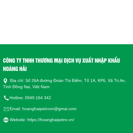
Hoạt động tốt ở nhiệt độ cao
Do giá trị số ma sát là chủ yếu phụ thuộc vào
nhiệt độ
Thông số kỹ thuật:
CÔNG TY TNHH THƯƠNG MẠI DỊCH VỤ XUẤT NHẬP KHẨU
HOÀNG HẢI
Địa chỉ: Số 26A đường Đoàn Thị Điểm, Tổ 1A, KP6, Xã Trị An,
Tỉnh Đồng Nai, Việt Nam
Hotline: 0949 164 342
Email: hoanghaipetrovn@gmai.com
Website: https://hoanghaipetro.vn/