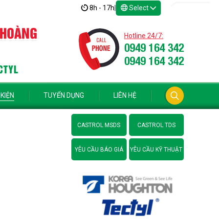
8h - 17h
|
Select
 HOÀNG
Hotline 24/7:
0949 164 342
0949 164 342
CTYL
 KIỆN
TUYỂN DỤNG
LIÊN HỆ
CASTROL MSDS
CASTROL TDS
YÊU CẦU BÁO GIÁ
YÊU CẦU KỸ THUẬT