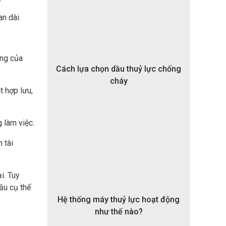
an dài.
ợng của
Cách lựa chọn dầu thuỷ lực chống
cháy
t hợp lưu,
 làm việc.
 tài
i. Tuy
ầu cụ thể
Hệ thống máy thuỷ lực hoạt động
như thế nào?