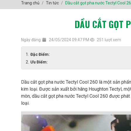
Trang chủ
Tin tức
Dầu cắt gọt pha nước Tectyl Cool 2
DẦU CẮT GỌT P
Ngày đăng:
24/05/2024 09:47 PM
251 lượt xem
Đặc Điểm:
Ưu Điểm:
Dầu cắt gọt pha nước Tectyl Cool 260 là một sản phẩm
kim loại. Được sản xuất bởi hãng Houghton Tectyl, mộ
mòn, dầu cắt gọt pha nước Tectyl Cool 260 được phát t
loại.