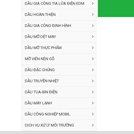
DẦU GIA CÔNG TIA LỬA ĐIỆN EDM
DẦU HOÀN THIỆN
DẦU GIA CÔNG ĐỊNH HÌNH
DẦU MỠ DỆT MAY
DẦU MỠ THỰC PHẨM
MỠ VIÊN NÉN GỖ
DẦU ĐẶC CHỦNG
DẦU TRUYỀN NHIỆT
DẦU TUA-BIN ĐIỆN
DẦU MÁY LẠNH
DẦU CÔNG NGHIỆP MOBIL
DỊCH VỤ XỬ LÝ MÔI TRƯỜNG