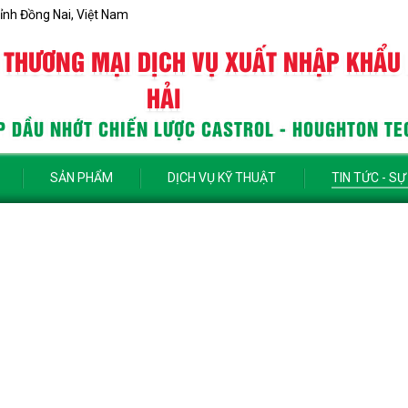
ỉnh Đồng Nai, Việt Nam
 THƯƠNG MẠI DỊCH VỤ XUẤT NHẬP KHẨU
HẢI
 DẦU NHỚT CHIẾN LƯỢC CASTROL - HOUGHTON TE
SẢN PHẨM
DỊCH VỤ KỸ THUẬT
TIN TỨC - SỰ