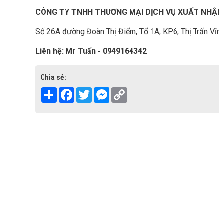
CÔNG TY TNHH THƯƠNG MẠI DỊCH VỤ XUẤT NHẬ
Số 26A đường Đoàn Thị Điểm, Tổ 1A, KP6, Thị Trấn Vĩn
Liên hệ: Mr Tuấn - 0949164342
Chia sẻ:
Share
Facebook
Twitter
Messenger
Copy
Link