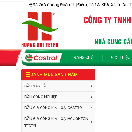
Số 26A đường Đoàn Thị Điểm, Tổ 1A, KP6, Xã Trị An, T
CÔNG TY TNHH
NHÀ CUNG CẤP
TRANG CHỦ
GIỚI THIỆU
DANH MỤC SẢN PHẨM
DẦU VẬN TẢI
DẦU CÔNG NGHIỆP
DẦU GIA CÔNG KIM LOẠI CASTROL
DẦU GIA CÔNG KIM LOẠI HOUGHTON
TECTYL