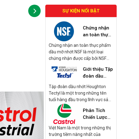
SỰ KIỆN NỔI BẬT
Chứng nhận
an toàn thực
phẩm dầu mỡ
Chứng nhận an toàn thực phẩm
nhớt NSF là
dầu mỡ nhớt NSF là một loại
gì?
chứng nhận được cấp bởi NSF
International, tập trung vào các
Giới thiệu Tập
sản phẩm dầu mỡ và nhớt được
đoàn dầu
sử dụng trong quá trình sản xuất
nhớt
và chế biến thực phẩm. Những
Tập đoàn dầu nhớt Houghton
Houghton
sản phẩm này bao gồm dầu bôi
Tectyl là một trong những tên
Tectyl
trơn, mỡ bôi trơn, và các loại nhớt
tuổi hàng đầu trong lĩnh vực sản
khác được sử dụng trong các
xuất dầu gia công kim loại và
Phân Tích
thiết bị và máy móc có khả năng
cung cấp các sản phẩm dầu nhớt
tiếp xúc với thực phẩm.
Chiến Lược
và chất bảo vệ bề mặt. Dưới đây
Kinh Doanh
là một số thông tin chi tiết về tập
Việt Nam là một trong những thị
Dầu Nhớt
đoàn này:
trường tiềm năng nhất của
Castrol 2024