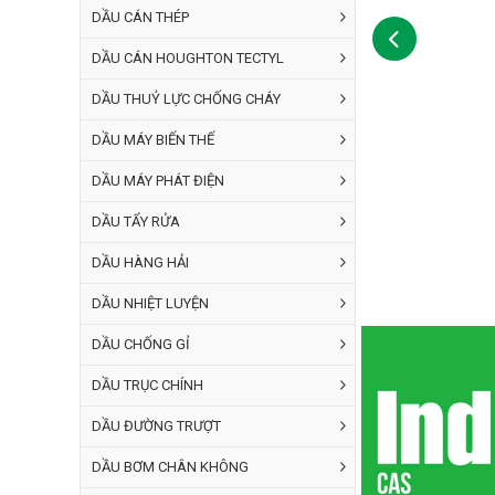
DẦU CÁN THÉP
DẦU CÁN HOUGHTON TECTYL
DẦU THUỶ LỰC CHỐNG CHÁY
DẦU MÁY BIẾN THẾ
DẦU MÁY PHÁT ĐIỆN
DẦU TẨY RỬA
DẦU HÀNG HẢI
DẦU NHIỆT LUYỆN
DẦU CHỐNG GỈ
DẦU TRỤC CHÍNH
DẦU ĐƯỜNG TRƯỢT
DẦU BƠM CHÂN KHÔNG