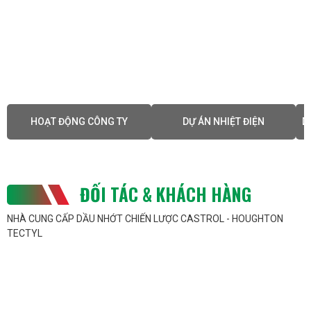
HOẠT ĐỘNG CÔNG TY
DỰ ÁN NHIỆT ĐIỆN
D
ĐỐI TÁC & KHÁCH HÀNG
NHÀ CUNG CẤP DẦU NHỚT CHIẾN LƯỢC CASTROL - HOUGHTON
TECTYL