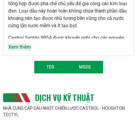
tổng hợp được pha chế chủ yếu để gia công các kim loại
đen. Loại dầu này hoàn toàn không chứa thành phần dầu
khoáng nên tạo được nhũ tương bền vững cho cả nước
cứng lẫn nước mềm và ít tạo bọt.
Castrol Syntilo 9954 được khuyến nghị cho các nguyên
công gia công thông thường và nguyên công mài các vật
Xem thêm
liệu kim loại đen. Sản phẩm này được sử dụng rất thành
công trong các tổ hợp máy CNC, NC, MC với đặc tính
kháng khuẩn độc đáo duy nhất và các đặc tính trong
TDS
MSDS
suốt.
DỊCH VỤ KỸ THUẬT
NHÀ CUNG CẤP DẦU NHỚT CHIẾN LƯỢC CASTROL - HOUGHTON
TECTYL