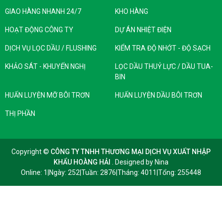
GIAO HÀNG NHANH 24/7
KHO HÀNG
HOẠT ĐỘNG CÔNG TY
DỰ ÁN NHIỆT ĐIỆN
DỊCH VỤ LỌC DẦU / FLUSHING
KIỂM TRA ĐỘ NHỚT - ĐỘ SẠCH
KHẢO SÁT - KHUYẾN NGHỊ
LỌC DẦU THUỶ LỰC / DẦU TUA-
BIN
HUẤN LUYỆN MỠ BÔI TRƠN
HUẤN LUYỆN DẦU BÔI TRƠN
THỊ PHẦN
Copyright ©
CÔNG TY TNHH THƯƠNG MẠI DỊCH VỤ XUẤT NHẬP
KHẨU HOÀNG HẢI
. Designed by
Nina
Online: 1
|
Ngày: 252
|
Tuần: 2876
|
Tháng: 4011
|
Tổng: 255448