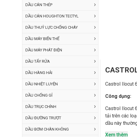
DẦU CÁN THÉP
DẦU CÁN HOUGHTON TECTYL
DẦU THUỶ LỰC CHỐNG CHÁY
DẦU MÁY BIẾN THẾ
DẦU MÁY PHÁT ĐIỆN
DẦU TẨY RỬA
CASTROL
DẦU HÀNG HẢI
Castrol Ilocut
DẦU NHIỆT LUYỆN
DẦU CHỐNG GỈ
Công dụng:
DẦU TRỤC CHÍNH
Castrol Ilocut
tải trên các lo
DẦU ĐƯỜNG TRƯỢT
dầu này thường
DẦU BƠM CHÂN KHÔNG
tiện Rơ -vôn-ve
Xem thêm