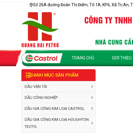
Số 26A đường Đoàn Thị Điểm, Tổ 1A, KP6, Xã Trị An, T
CÔNG TY TNHH
NHÀ CUNG CẤP
TRANG CHỦ
GIỚI THIỆU
DANH MỤC SẢN PHẨM
DẦU VẬN TẢI
DẦU CÔNG NGHIỆP
DẦU GIA CÔNG KIM LOẠI CASTROL
DẦU GIA CÔNG KIM LOẠI HOUGHTON
TECTYL