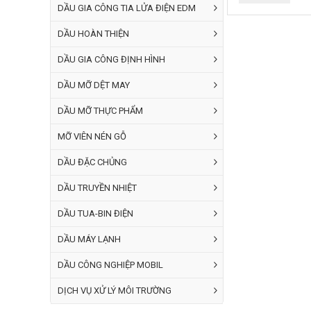
DẦU GIA CÔNG TIA LỬA ĐIỆN EDM
Castrol Ilocut
lăn răng, bào r
DẦU HOÀN THIỆN
Hệ phụ gia tron
DẦU GIA CÔNG ĐỊNH HÌNH
dầu này cũng đ
DẦU MỠ DỆT MAY
DẦU MỠ THỰC PHẨM
MỠ VIÊN NÉN GỖ
DẦU ĐẶC CHỦNG
DẦU TRUYỀN NHIỆT
DẦU TUA-BIN ĐIỆN
DẦU MÁY LẠNH
DẦU CÔNG NGHIỆP MOBIL
DỊCH VỤ XỬ LÝ MÔI TRƯỜNG