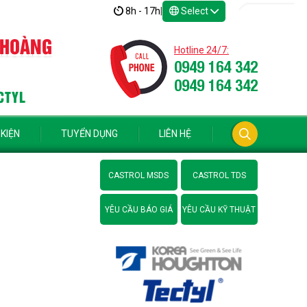
8h - 17h
|
Select
 HOÀNG
Hotline 24/7:
0949 164 342
0949 164 342
CTYL
 KIỆN
TUYỂN DỤNG
LIÊN HỆ
CASTROL MSDS
CASTROL TDS
YÊU CẦU BÁO GIÁ
YÊU CẦU KỸ THUẬT