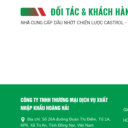
ĐỐI TÁC & KHÁCH HÀ
NHÀ CUNG CẤP DẦU NHỚT CHIẾN LƯỢC CASTROL -
CÔNG TY TNHH THƯƠNG MẠI DỊCH VỤ XUẤT
NHẬP KHẨU HOÀNG HẢI
GI
Địa chỉ: Số 26A đường Đoàn Thị Điểm, Tổ 1A,
H
KP6, Xã Trị An, Tỉnh Đồng Nai, Việt Nam