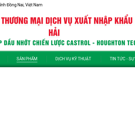
ỉnh Đồng Nai, Việt Nam
 THƯƠNG MẠI DỊCH VỤ XUẤT NHẬP KHẨU
HẢI
 DẦU NHỚT CHIẾN LƯỢC CASTROL - HOUGHTON TE
SẢN PHẨM
DỊCH VỤ KỸ THUẬT
TIN TỨC - SỰ