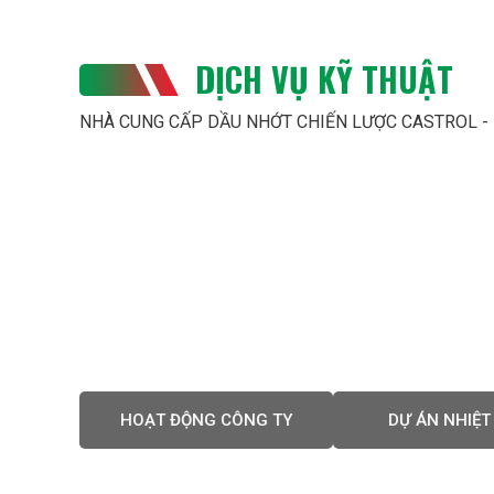
DỊCH VỤ KỸ THUẬT
NHÀ CUNG CẤP DẦU NHỚT CHIẾN LƯỢC CASTROL -
HOẠT ĐỘNG CÔNG TY
DỰ ÁN NHIỆT