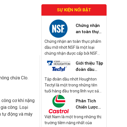
SỰ KIỆN NỔI BẬT
Chứng nhận
an toàn thực
phẩm dầu mỡ
Chứng nhận an toàn thực phẩm
nhớt NSF là
dầu mỡ nhớt NSF là một loại
gì?
chứng nhận được cấp bởi NSF
International, tập trung vào các
Giới thiệu Tập
sản phẩm dầu mỡ và nhớt được
đoàn dầu
sử dụng trong quá trình sản xuất
nhớt
và chế biến thực phẩm. Những
không chứa Clo.
Tập đoàn dầu nhớt Houghton
Houghton
sản phẩm này bao gồm dầu bôi
Tectyl là một trong những tên
Tectyl
trơn, mỡ bôi trơn, và các loại nhớt
tuổi hàng đầu trong lĩnh vực sản
khác được sử dụng trong các
xuất dầu gia công kim loại và
a công cơ khí nặng
Phân Tích
thiết bị và máy móc có khả năng
cung cấp các sản phẩm dầu nhớt
 gia công. Loại
tiếp xúc với thực phẩm.
Chiến Lược
và chất bảo vệ bề mặt. Dưới đây
Kinh Doanh
án tự động và máy
là một số thông tin chi tiết về tập
Việt Nam là một trong những thị
Dầu Nhớt
đoàn này:
trường tiềm năng nhất của
Castrol 2024