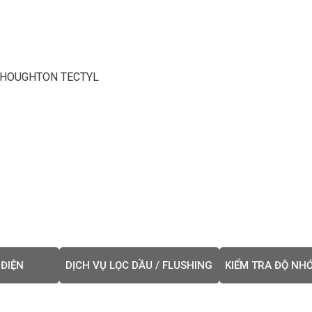
 HOUGHTON TECTYL
 ĐIỆN
DỊCH VỤ LỌC DẦU / FLUSHING
KIỂM TRA ĐỘ NHỚ