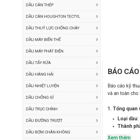
DẦU CÁN THÉP
DẦU CÁN HOUGHTON TECTYL
DẦU THUỶ LỰC CHỐNG CHÁY
DẦU MÁY BIẾN THẾ
DẦU MÁY PHÁT ĐIỆN
DẦU TẨY RỬA
BÁO CÁO
DẦU HÀNG HẢI
Báo cáo kỹ thu
DẦU NHIỆT LUYỆN
và an toàn cho
DẦU CHỐNG GỈ
1.
Tổng quan 
DẦU TRỤC CHÍNH
Loại dầu:
DẦU ĐƯỜNG TRƯỢT
Thành phầ
DẦU BƠM CHÂN KHÔNG
Tiêu chuẩ
Xem thêm