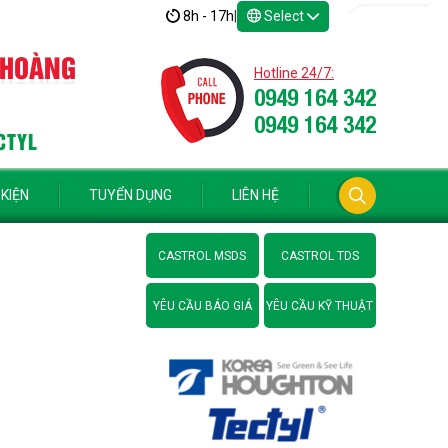
8h - 17h
|
Select
 HOÀNG
Hotline 24/7:
0949 164 342
0949 164 342
CTYL
 KIỆN
TUYỂN DỤNG
LIÊN HỆ
CASTROL MSDS
CASTROL TDS
YÊU CẦU BÁO GIÁ
YÊU CẦU KỸ THUẬT