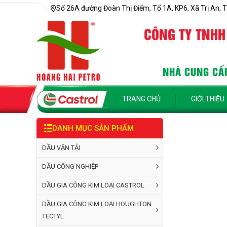
Số 26A đường Đoàn Thị Điểm, Tổ 1A, KP6, Xã Trị An, T
CÔNG TY TNHH
NHÀ CUNG CẤP
TRANG CHỦ
GIỚI THIỆU
DANH MỤC SẢN PHẨM
DẦU VẬN TẢI
DẦU CÔNG NGHIỆP
DẦU GIA CÔNG KIM LOẠI CASTROL
DẦU GIA CÔNG KIM LOẠI HOUGHTON
TECTYL