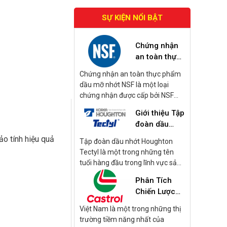
SỰ KIỆN NỔI BẬT
Chứng nhận
an toàn thực
phẩm dầu mỡ
Chứng nhận an toàn thực phẩm
nhớt NSF là
dầu mỡ nhớt NSF là một loại
gì?
chứng nhận được cấp bởi NSF
International, tập trung vào các
Giới thiệu Tập
sản phẩm dầu mỡ và nhớt được
đoàn dầu
sử dụng trong quá trình sản xuất
nhớt
và chế biến thực phẩm. Những
o tính hiệu quả
Tập đoàn dầu nhớt Houghton
Houghton
sản phẩm này bao gồm dầu bôi
Tectyl là một trong những tên
Tectyl
trơn, mỡ bôi trơn, và các loại nhớt
tuổi hàng đầu trong lĩnh vực sản
khác được sử dụng trong các
xuất dầu gia công kim loại và
Phân Tích
thiết bị và máy móc có khả năng
cung cấp các sản phẩm dầu nhớt
tiếp xúc với thực phẩm.
Chiến Lược
và chất bảo vệ bề mặt. Dưới đây
Kinh Doanh
là một số thông tin chi tiết về tập
Việt Nam là một trong những thị
Dầu Nhớt
ư ISO, DIN, ASTM.
đoàn này:
trường tiềm năng nhất của
Castrol 2024