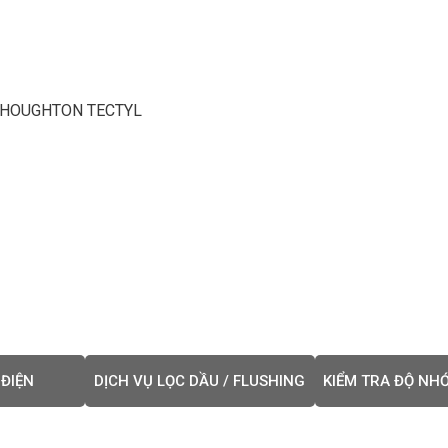
c bộ phận máy nén khỏi mài mòn và hư hỏng.
hu kỳ bảo dưỡng và thay dầu.
hực tế
 HOUGHTON TECTYL
trục vít (Screw Compressors).
iston.
y tâm.
p sử dụng
 thay dầu:
Các bước thay dầu định kỳ.
 sử dụng:
Không trộn dầu với các loại dầu khác, tuân thủ nhiệt độ
ất lượng dầu
ủa dầu:
Đo các tạp chất, cặn bẩn có trong dầu sau quá trình sử 
 ĐIỆN
DỊCH VỤ LỌC DẦU / FLUSHING
KIỂM TRA ĐỘ NHỚ
 mẫu dầu định kỳ:
Đo độ nhớt, hàm lượng nước, và các chỉ số kh
 của dầu và hệ thống.