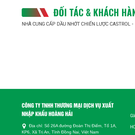
8.
Bảo quản
ĐỐI TÁC & KHÁCH HÀ
Nhiệt độ 
NHÀ CUNG CẤP DẦU NHỚT CHIẾN LƯỢC CASTROL -
tiếp.
Thời gian
mở thùng.
Báo cáo kỹ thu
hoạt động, và 
Nếu bạn cần th
Vui lòng liên h
CÔNG TY TNH
CÔNG TY TNHH THƯƠNG MẠI DỊCH VỤ XUẤT
Địa chỉ: Số 26
NHẬP KHẨU HOÀNG HẢI
Việt Nam
GI
Email: hoangh
Địa chỉ: Số 26A đường Đoàn Thị Điểm, Tổ 1A,
H
KP6, Xã Trị An, Tỉnh Đồng Nai, Việt Nam