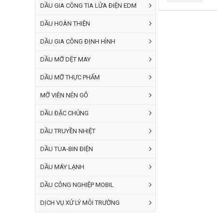
DẦU GIA CÔNG TIA LỬA ĐIỆN EDM
2.
Đặc tính kỹ
DẦU HOÀN THIỆN
Độ nhớt:
B
46, 68.
DẦU GIA CÔNG ĐỊNH HÌNH
Chỉ số độ
DẦU MỠ DỆT MAY
Điểm chớp
Điểm đông
DẦU MỠ THỰC PHẨM
hệ thống l
MỠ VIÊN NÉN GỖ
Tính tươn
tốt với cá
DẦU ĐẶC CHỦNG
DẦU TRUYỀN NHIỆT
3.
Công dụng
DẦU TUA-BIN ĐIỆN
Tác dụng 
Khả năng 
DẦU MÁY LẠNH
Khả năng
DẦU CÔNG NGHIỆP MOBIL
4.
Lợi ích khi
DỊCH VỤ XỬ LÝ MÔI TRƯỜNG
Tăng hiệu