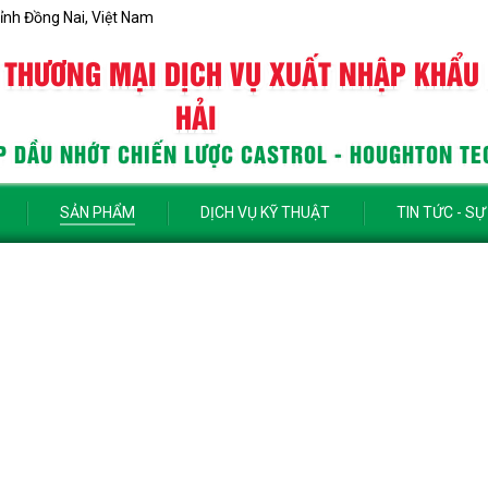
ỉnh Đồng Nai, Việt Nam
 THƯƠNG MẠI DỊCH VỤ XUẤT NHẬP KHẨU
HẢI
 DẦU NHỚT CHIẾN LƯỢC CASTROL - HOUGHTON TE
SẢN PHẨM
DỊCH VỤ KỸ THUẬT
TIN TỨC - SỰ