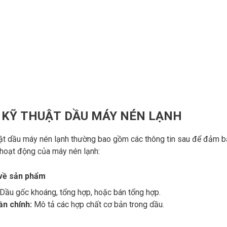
 KỸ THUẬT DẦU MÁY NÉN LẠNH
ật dầu máy nén lạnh thường bao gồm các thông tin sau để đảm bả
 hoạt động của máy nén lạnh:
về sản phẩm
Dầu gốc khoáng, tổng hợp, hoặc bán tổng hợp.
n chính:
Mô tả các hợp chất cơ bản trong dầu.
n kỹ thuật:
Những tiêu chuẩn và chứng nhận mà dầu đáp ứng nh