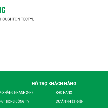
NG
bảo quản:
Dầu cần được bảo quản ở nơi khô ráo, thoáng mát, trán
 HOUGHTON TECTYL
 sử dụng:
Thông tin về thời gian bảo quản và khuyến nghị thời gi
ật dầu máy nén lạnh sẽ giúp cho việc lựa chọn đúng loại dầu, tối 
đảm bảo độ bền của hệ thống.
ông tin cụ thể hơn về một sản phẩm hoặc ứng dụng cụ thể, hãy cho
ệ với chúng tôi để được tư vấn và nhận báo giá.
H THƯƠNG MẠI DỊCH VỤ XUẤT NHẬP KHẨU HOÀNG HẢI
HỖ TRỢ KHÁCH HÀNG
A đường Đoàn Thị Điểm, Tổ 1A, KP6, TT. Vĩnh An, Huyện Vĩnh Cửu, 
AO HÀNG NHANH 24/7
KHO HÀNG
aipetrovn@gmai.com
OẠT ĐỘNG CÔNG TY
DỰ ÁN NHIỆT ĐIỆN