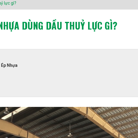
ỷ lực gì?
NHỰA DÙNG DẦU THUỶ LỰC GÌ?
y Ép Nhựa