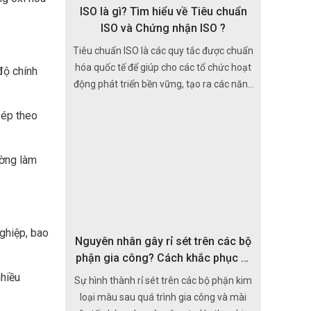
ISO là gì? Tìm hiểu về Tiêu chuẩn
ISO và Chứng nhận ISO ?
Tiêu chuẩn ISO là các quy tắc được chuẩn
hóa quốc tế để giúp cho các tổ chức hoạt
độ chính
động phát triển bền vững, tạo ra các năng
lực nâng cao giá trị của doanh nghiệp tổ
 ép theo
chức trong mọi lĩnh vực thuộc sản xuất,
thương mại, dịch vụ. Khi áp dụng các tiêu
chuẩn ISO, chất lượng sản phảm được
ường làm
làm ra đáp ứng được yêu cầu chất lượng
của người dùng.
ghiệp, bao
Nguyên nhân gây rỉ sét trên các bộ
phận gia công? Cách khắc phục gỉ
sét?
nhiều
Sự hình thành rỉ sét trên các bộ phận kim
loại màu sau quá trình gia công và mài