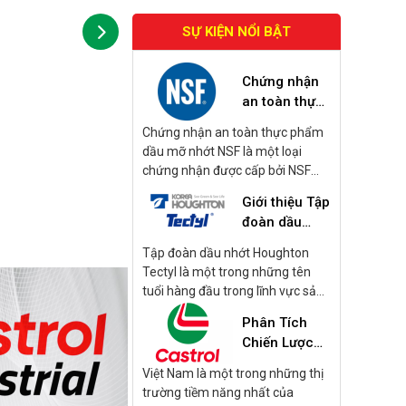
SỰ KIỆN NỔI BẬT
Chứng nhận
an toàn thực
phẩm dầu mỡ
Chứng nhận an toàn thực phẩm
nhớt NSF là
dầu mỡ nhớt NSF là một loại
gì?
chứng nhận được cấp bởi NSF
International, tập trung vào các
Giới thiệu Tập
sản phẩm dầu mỡ và nhớt được
đoàn dầu
sử dụng trong quá trình sản xuất
nhớt
và chế biến thực phẩm. Những
Tập đoàn dầu nhớt Houghton
Houghton
sản phẩm này bao gồm dầu bôi
Tectyl là một trong những tên
Tectyl
trơn, mỡ bôi trơn, và các loại nhớt
tuổi hàng đầu trong lĩnh vực sản
khác được sử dụng trong các
xuất dầu gia công kim loại và
Phân Tích
thiết bị và máy móc có khả năng
cung cấp các sản phẩm dầu nhớt
tiếp xúc với thực phẩm.
Chiến Lược
và chất bảo vệ bề mặt. Dưới đây
Kinh Doanh
là một số thông tin chi tiết về tập
Việt Nam là một trong những thị
Dầu Nhớt
đoàn này:
trường tiềm năng nhất của
Castrol 2024