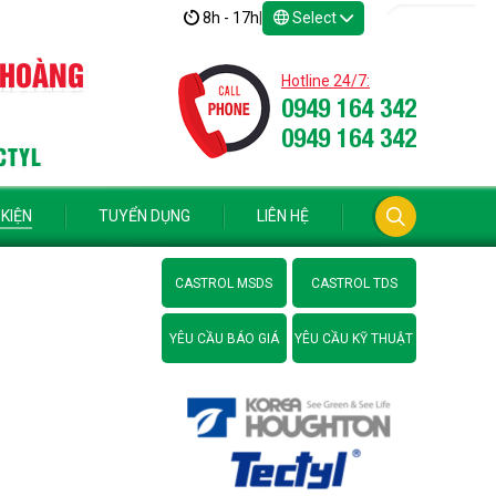
8h - 17h
|
Select
 HOÀNG
Hotline 24/7:
0949 164 342
0949 164 342
CTYL
 KIỆN
TUYỂN DỤNG
LIÊN HỆ
CASTROL MSDS
CASTROL TDS
YÊU CẦU BÁO GIÁ
YÊU CẦU KỸ THUẬT