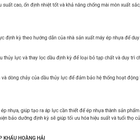
ệu suất cao, ổn định nhiệt tốt và khả năng chống mài mòn xuất sắc
 lực định kỳ theo hướng dẫn của nhà sản xuất máy ép nhựa để duy t
u thủy lực và thay lọc dầu định kỳ để loại bỏ tạp chất và duy trì 
ực và dòng chảy của dầu thủy lực để đảm bảo hệ thống hoạt động 
ép nhựa, giúp tạo ra áp lực cần thiết để ép nhựa thành sản phẩm
hiện bảo dưỡng định kỳ sẽ giúp tối ưu hóa hiệu suất và tuổi thọ 
P KHẨU HOÀNG HẢI