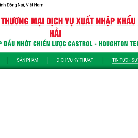
ỉnh Đồng Nai, Việt Nam
 THƯƠNG MẠI DỊCH VỤ XUẤT NHẬP KHẨU
HẢI
 DẦU NHỚT CHIẾN LƯỢC CASTROL - HOUGHTON TE
SẢN PHẨM
DỊCH VỤ KỸ THUẬT
TIN TỨC - SỰ