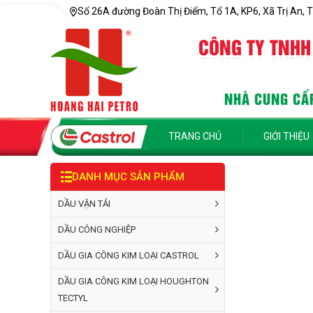
Số 26A đường Đoàn Thị Điểm, Tổ 1A, KP6, Xã Trị An, T
CÔNG TY TNHH
NHÀ CUNG CẤP
TRANG CHỦ
GIỚI THIỆU
DANH MỤC SẢN PHẨM
DẦU VẬN TẢI
DẦU CÔNG NGHIỆP
DẦU GIA CÔNG KIM LOẠI CASTROL
DẦU GIA CÔNG KIM LOẠI HOUGHTON
TECTYL