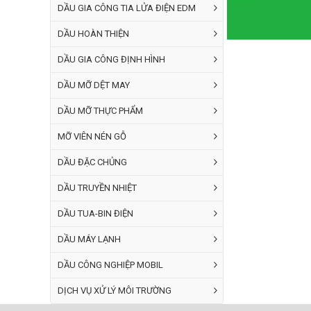
DẦU GIA CÔNG TIA LỬA ĐIỆN EDM
DẦU HOÀN THIỆN
DẦU GIA CÔNG ĐỊNH HÌNH
DẦU MỠ DỆT MAY
DẦU MỠ THỰC PHẨM
MỠ VIÊN NÉN GỖ
DẦU ĐẶC CHỦNG
DẦU TRUYỀN NHIỆT
DẦU TUA-BIN ĐIỆN
DẦU MÁY LẠNH
DẦU CÔNG NGHIỆP MOBIL
DỊCH VỤ XỬ LÝ MÔI TRƯỜNG