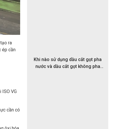
tạo ra
c ép cần
Khi nào sử dụng dầu cắt gọt pha
nước và dầu cắt gọt không pha
nước?
vi ISO VG
lực cần có
ng ôxi hóa