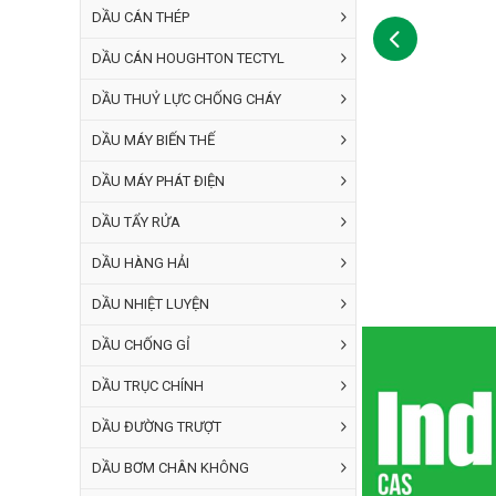
DẦU CÁN THÉP
DẦU CÁN HOUGHTON TECTYL
DẦU THUỶ LỰC CHỐNG CHÁY
DẦU MÁY BIẾN THẾ
DẦU MÁY PHÁT ĐIỆN
DẦU TẨY RỬA
DẦU HÀNG HẢI
DẦU NHIỆT LUYỆN
DẦU CHỐNG GỈ
DẦU TRỤC CHÍNH
DẦU ĐƯỜNG TRƯỢT
DẦU BƠM CHÂN KHÔNG