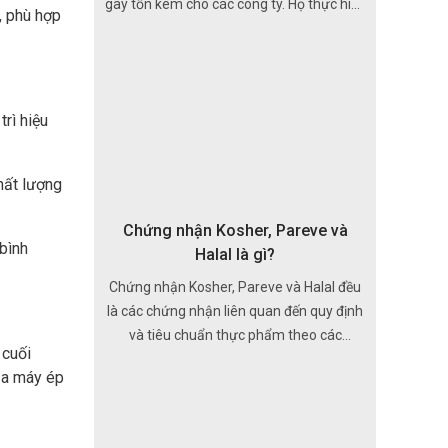
gây tốn kém cho các công ty. Họ thực hiện
, phù hợp
các quy trình bổ sung để gia công lại và
tẩy rỉ các bộ phận kim loại hoặc coi nó là
“loại bỏ”.
rì hiệu
chất lượng
Chứng nhận Kosher, Pareve và
bình
Halal là gì?
Chứng nhận Kosher, Pareve và Halal đều
là các chứng nhận liên quan đến quy định
và tiêu chuẩn thực phẩm theo các
 cuối
nguyên tắc tôn giáo nhất định.
của máy ép